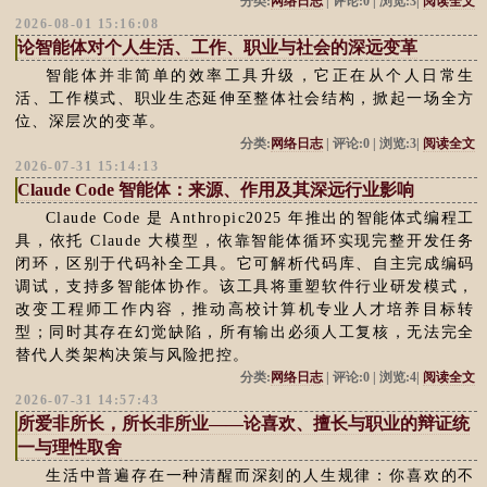
分类:
网络日志
| 评论:0 | 浏览:3|
阅读全文
2026-08-01 15:16:08
论智能体对个人生活、工作、职业与社会的深远变革
智能体并非简单的效率工具升级，它正在从个人日常生
活、工作模式、职业生态延伸至整体社会结构，掀起一场全方
位、深层次的变革。
分类:
网络日志
| 评论:0 | 浏览:3|
阅读全文
2026-07-31 15:14:13
Claude Code 智能体：来源、作用及其深远行业影响
Claude Code 是 Anthropic2025 年推出的智能体式编程工
具，依托 Claude 大模型，依靠智能体循环实现完整开发任务
闭环，区别于代码补全工具。它可解析代码库、自主完成编码
调试，支持多智能体协作。该工具将重塑软件行业研发模式，
改变工程师工作内容，推动高校计算机专业人才培养目标转
型；同时其存在幻觉缺陷，所有输出必须人工复核，无法完全
替代人类架构决策与风险把控。
分类:
网络日志
| 评论:0 | 浏览:4|
阅读全文
2026-07-31 14:57:43
所爱非所长，所长非所业——论喜欢、擅长与职业的辩证统
一与理性取舍
生活中普遍存在一种清醒而深刻的人生规律：你喜欢的不