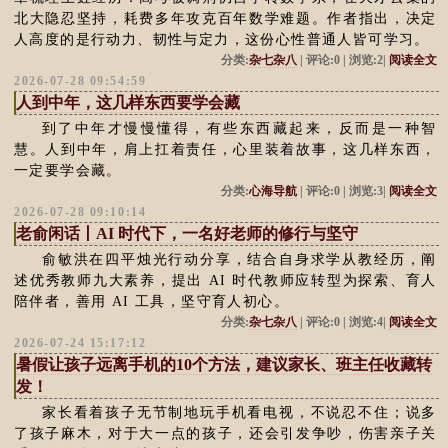
北大隐忍坚持，耗费多年攻克百年数学难题。作者指出，决定
人高度的是行动力、韧性与定力，这份心性普通人皆可学习。
分类:
杂七杂八
| 评论:0 | 浏览:2|
阅读全文
2026-07-28 09:54:59
人到中年，这几样东西要学会藏
到了中年才慢慢懂得，有些东西藏起来，反而是一种智
慧。人到中年，肩上扛着责任，心里装着故事，这几样东西，
一定要学会藏。
分类:
心海导航
| 评论:0 | 浏览:3|
阅读全文
2026-07-28 09:10:14
老俞闲话丨AI 时代下，一名好老师的修行与坚守
俞敏洪在四平烛光行动分享，结合自身求学从教经历，阐
述优秀教师九大素养，提出 AI 时代教师应转型为探索、育人
陪伴者，善用 AI 工具，坚守育人初心。
分类:
杂七杂八
| 评论:0 | 浏览:4|
阅读全文
2026-07-24 15:17:12
暑假让孩子远离手机的10个方法，建议家长、班主任收藏转
发！
家长看着孩子无节制地玩手机看电视，不说忍不住；说多
了孩子麻木，对于大一点的孩子，还会引发争吵，伤害亲子关