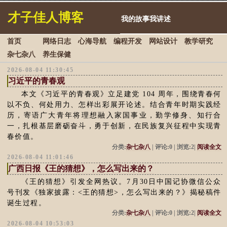
才子佳人博客
我的故事我讲述
首页
网络日志
心海导航
编程开发
网站设计
教学研究
杂七杂八
养生保健
2026-08-04 11:30:45
习近平的青春观
本文《习近平的青春观》立足建党 104 周年，围绕青春何
以不负、何处用力、怎样出彩展开论述。结合青年时期实践经
历，寄语广大青年将理想融入家国事业，勤学修身、知行合
一，扎根基层磨砺奋斗，勇于创新，在民族复兴征程中实现青
春价值。
分类:
杂七杂八
| 评论:0 | 浏览:2|
阅读全文
2026-08-04 11:01:46
广西日报《王的猜想》，怎么写出来的？
《王的猜想》引发全网热议。7月30日中国记协微信公众
号刊发《独家披露：<王的猜想>，怎么写出来的？》揭秘稿件
诞生过程。
分类:
杂七杂八
| 评论:0 | 浏览:2|
阅读全文
2026-08-04 10:53:03