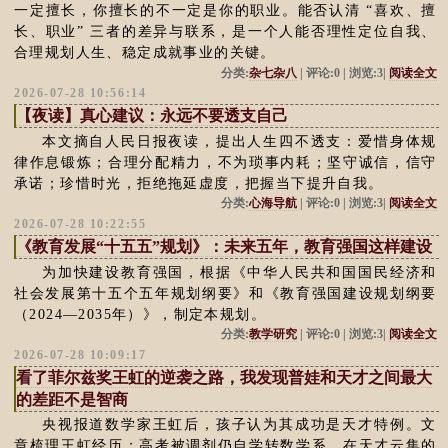
一定擅长，你擅长的不一定是你的职业。能否认清 “喜欢、擅
长、职业” 三者的差异与联系，是一个人能否理性定位自我、
合理规划人生、稳定成就事业的关键。
分类:
杂七杂八
| 评论:0 | 浏览:3|
阅读全文
2026-07-28 10:56:14
【夜读】真心建议：永远不要透支自己
本文摘自人民日报夜读，提出人生四不透支：爱惜身体规
律作息锻炼；合理分配精力，不为琐事内耗；坚守诚信，信守
承诺；珍惜时光，拒绝拖延虚度，把握当下提升自我。
分类:
心海导航
| 评论:0 | 浏览:3|
阅读全文
2026-07-28 10:22:55
《教育发展“十五五”规划》：未来五年，教育强国这样建设
为加快建设教育强国，根据《中华人民共和国国民经济和
社会发展第十五个五年规划纲要》和《教育强国建设规划纲要
（2024—2035年）》，制定本规划。
分类:
教学研究
| 评论:0 | 浏览:3|
阅读全文
2026-07-28 10:09:17
看了菲尔兹奖王虹的逆袭之路，我发现普娃和天才之间最大
的差距不是智商
央视报道数学家王虹后，孩子认为其成功是天才特例。文
章梳理王虹经历：高考被调剂仍自学转数学系，在天才云集的