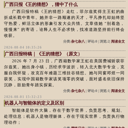
广西日报《王的猜想》，猜中了什么
广西日报特稿《王的猜想》走红，菲尔兹奖得主王虹的曲
折成长戳中青年。她并非一路顺遂的天才，平凡挣扎却始终坚
守热爱，鲜活立体的形象引发大众共情。文章借她 “别着急，
慢慢来” 的寄语，诠释人生不必求快，找准道路坚持前行终会
收获。
分类:
杂七杂八
| 评论:0 | 浏览:2|
阅读全文
2026-08-04 10:35:26
广西日报特稿｜《王的猜想》（原文）
2026 年 7 月 23 日，广西籍数学家王虹在美国费城斩获菲
尔兹奖。她出身小镇，历经求学波折，转入北大数学专业，克
服自我怀疑，攻克百年难题三维挂谷猜想。她与同窗邓煜一同
获奖，实现中国籍数学家该奖项零的突破，面对盛名依旧保持
沉静，鼓励青年踏实探索。
分类:
杂七杂八
| 评论:0 | 浏览:1|
阅读全文
2026-08-01 15:32:23
机器人与智能体的定义及区别
智能体是软件大脑，存在于数字世界，负责思考、规划、
处理信息；机器人是物理躯体，存在于现实世界，负责执行物
理动作；