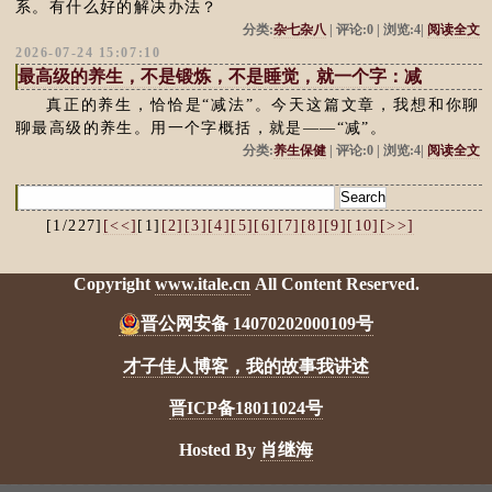
系。有什么好的解决办法？
分类:
杂七杂八
| 评论:0 | 浏览:4|
阅读全文
2026-07-24 15:07:10
最高级的养生，不是锻炼，不是睡觉，就一个字：减
真正的养生，恰恰是“减法”。今天这篇文章，我想和你聊
聊最高级的养生。用一个字概括，就是——“减”。
分类:
养生保健
| 评论:0 | 浏览:4|
阅读全文
[1/227]
[<<]
[1]
[2]
[3]
[4]
[5]
[6]
[7]
[8]
[9]
[10]
[>>]
Copyright
www.itale.cn
All Content Reserved.
晋公网安备 14070202000109号
才子佳人博客，我的故事我讲述
晋ICP备18011024号
Hosted By
肖继海