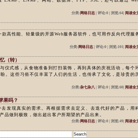
LAMP、LNMP、网站、数据库、FTP、SSL，还可以通过 We
分类:
网络日志
| 评论:0 | 浏览:64|
阅读全
-x"）是一款高性能、轻量级的开源Web服务器软件，也可用作反向代理服
分类:
网络日志
| 评论:0 | 浏览:101|
阅读全
回忆（转）
统与仪式感，从食物准备到打扫装饰，再到具体的庆祝活动，每个
期盼。这些习俗不仅丰富了人们的生活，也传承了文化，是珍贵的
分类:
杂七杂八
| 评论:0 | 浏览:60|
阅读全
苹果吗？
中去发现真实的需求。再根据需求去定义、去迭代好的产品，用
产品做到极致，做出超出客户所期望的产品出来。
分类:
网络日志
| 评论:0 | 浏览:49|
阅读全