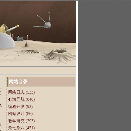
网站目录
网络日志 (533)
红
心海导航 (848)
文
编程开发 (92)
网站设计 (86)
教学研究 (293)
系
杂七杂八 (451)