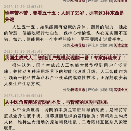
分类:
心海导航
| 评论:0 | 浏览:18|
阅读全文
2025-10-20 15:03:46
晚年苦不苦，要看五十五：人到了55岁，拥有这3样东西是
关键
人过五十五，如果能拥有健康的身体、翻篇的能力、独处
的智慧，便能吃喝行动自如、保持心情愉悦、内心充实而不孤
独。如此，便能拥有一个幸福的晚年，平平顺顺走过后半生。
分类:
心海导航
| 评论:0 | 浏览:20|
阅读全文
2025-10-20 10:45:08
我国生成式人工智能用户规模实现翻一番！专家解读来了！
报告认为，国产生成式人工智能大模型得到用户广泛青
睐，并推动各种应用场景下的智能化改造升级。人工智能作为
引领新一轮科技革命和产业变革的战略性技术，正深刻改变着
人类生产生活方式。
分类:
网络日志
| 评论:0 | 浏览:25|
阅读全文
2025-10-20 09:50:41
从中医角度阐述肾阴的本质，与肾精的区别与联系
从中医角度看，肾阴的本质是肾脏所藏的阴液，是维持肾
脏及全身阴液平衡、滋养脏腑组织的基础物质；肾精则是构成
人体、维持生命活动的原始精微物质，二者既相互区别又紧密
联系。