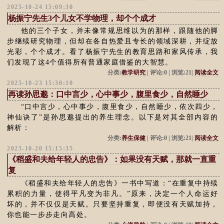
2025-10-24 15:09:30
杨振宁先生3个儿女不学物理，却个个成才
他的三个子女，并未像常规思维以为的那样，跟随他的脚
步继续研究物理，但却在各自热爱且专长的领域深耕，并绽放
光彩，个个成才。看了杨振宁先生的教育思路和家风传承，我
们发现了这4个值得所有普通家庭借鉴的大智慧。
分类:
教学研究
| 评论:0 | 浏览:21|
阅读全文
2025-10-23 15:30:10
再读孙思邈：口中言少，心中事少，腹里食少，自然睡少
“口中言少，心中事少，腹里食少，自然睡少，依次四少，
神仙诀了”是孙思邈提出的养生理念。以下是对其全部内容的
解析：
分类:
养生保健
| 评论:0 | 浏览:21|
阅读全文
2025-10-20 15:15:35
《稻盛和夫给年轻人的忠告》：如果没有天赋，那就一直重
复
《稻盛和夫给年轻人的忠告》一书中写道：“在重复中持续
累积的力量，使得平凡变为非凡。”原来，决定一个人命运好
坏的，并不仅仅是天赋。只要坚持重复，即便没有天赋加持，
你也能一步步走向高处。