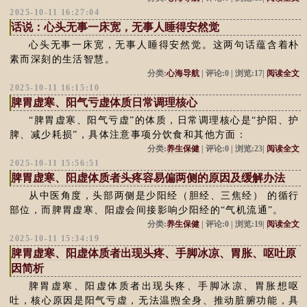
2025-10-11 16:27:04
话说：心头无事一床宽，无事人睡得安然觉
心头无事一床宽，无事人睡得安然觉。这两句话蕴含着朴
素而深刻的生活智慧。
分类:
心海导航
| 评论:0 | 浏览:17|
阅读全文
2025-10-11 16:15:10
脾胃虚寒、阳气亏虚体质日常调理核心
“脾胃虚寒、阳气亏虚”的体质，日常调理核心是“护阳、护
脾、减少耗损”，具体注意事项分饮食和其他方面：
分类:
养生保健
| 评论:0 | 浏览:23|
阅读全文
2025-10-11 15:56:51
脾胃虚寒、阳虚体质者头疼容易偏两侧的原因及缓解办法
从中医角度，头部两侧是少阳经（胆经、三焦经） 的循行
部位，而脾胃虚寒、阳虚会间接影响少阳经的“气机流通”。
分类:
养生保健
| 评论:0 | 浏览:19|
阅读全文
2025-10-11 15:34:19
脾胃虚寒、阳虚体质者出现头疼、手脚冰凉、胃胀、呕吐原
因简析
脾胃虚寒、阳虚体质者出现头疼、手脚冰凉、胃胀想呕
吐，核心原因是阳气亏虚，无法温煦全身、推动脏腑功能，具