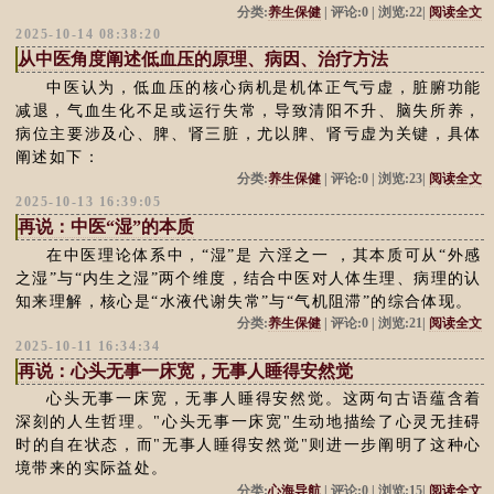
分类:
养生保健
| 评论:0 | 浏览:22|
阅读全文
2025-10-14 08:38:20
从中医角度阐述低血压的原理、病因、治疗方法
中医认为，低血压的核心病机是机体正气亏虚，脏腑功能
减退，气血生化不足或运行失常，导致清阳不升、脑失所养，
病位主要涉及心、脾、肾三脏，尤以脾、肾亏虚为关键，具体
阐述如下：
分类:
养生保健
| 评论:0 | 浏览:23|
阅读全文
2025-10-13 16:39:05
再说：中医“湿”的本质
在中医理论体系中，“湿”是 六淫之一 ，其本质可从“外感
之湿”与“内生之湿”两个维度，结合中医对人体生理、病理的认
知来理解，核心是“水液代谢失常”与“气机阻滞”的综合体现。
分类:
养生保健
| 评论:0 | 浏览:21|
阅读全文
2025-10-11 16:34:34
再说：心头无事一床宽，无事人睡得安然觉
心头无事一床宽，无事人睡得安然觉。这两句古语蕴含着
深刻的人生哲理。"心头无事一床宽"生动地描绘了心灵无挂碍
时的自在状态，而"无事人睡得安然觉"则进一步阐明了这种心
境带来的实际益处。
分类:
心海导航
| 评论:0 | 浏览:15|
阅读全文