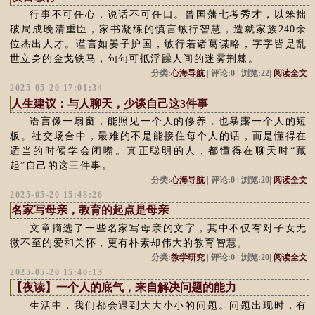
行事不可任心，说话不可任口。曾国藩七考秀才，以笨拙
破局成晚清重臣，家书凝练的慎言敏行智慧，造就家族240余
位杰出人才。谨言如晏子护国，敏行若诸葛谋略，字字皆是乱
世立身的金戈铁马，句句可抵浮躁人间的迷雾荆棘。
分类:
心海导航
| 评论:0 | 浏览:22|
阅读全文
2025-05-20 17:01:34
人生建议：与人聊天，少谈自己这3件事
语言像一扇窗，能照见一个人的修养，也暴露一个人的短
板。社交场合中，最难的不是能接住每个人的话，而是懂得在
适当的时候学会闭嘴。真正聪明的人，都懂得在聊天时“藏
起”自己的这三件事。
分类:
心海导航
| 评论:0 | 浏览:20|
阅读全文
2025-05-20 15:48:26
名家写母亲，教育的起点是母亲
文章摘选了一些名家写母亲的文字，其中不仅有对子女无
微不至的爱和关怀，更有朴素却伟大的教育智慧。
分类:
教学研究
| 评论:0 | 浏览:20|
阅读全文
2025-05-20 15:40:13
【夜读】一个人的底气，来自解决问题的能力
生活中，我们都会遇到大大小小的问题。问题出现时，有