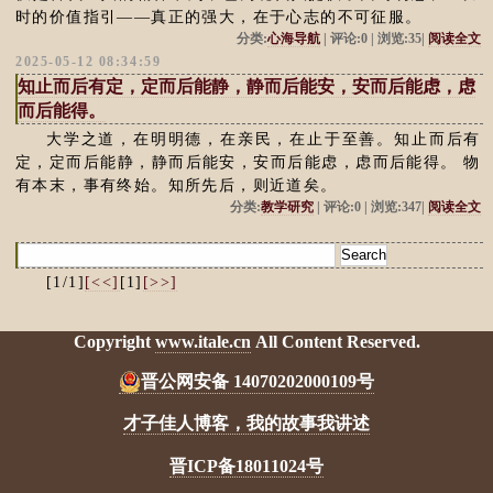
时的价值指引——真正的强大，在于心志的不可征服。
分类:
心海导航
| 评论:0 | 浏览:35|
阅读全文
2025-05-12 08:34:59
知止而后有定，定而后能静，静而后能安，安而后能虑，虑
而后能得。
大学之道，在明明德，在亲民，在止于至善。知止而后有
定，定而后能静，静而后能安，安而后能虑，虑而后能得。 物
有本末，事有终始。知所先后，则近道矣。
分类:
教学研究
| 评论:0 | 浏览:347|
阅读全文
[1/1]
[<<]
[1]
[>>]
Copyright
www.itale.cn
All Content Reserved.
晋公网安备 14070202000109号
才子佳人博客，我的故事我讲述
晋ICP备18011024号