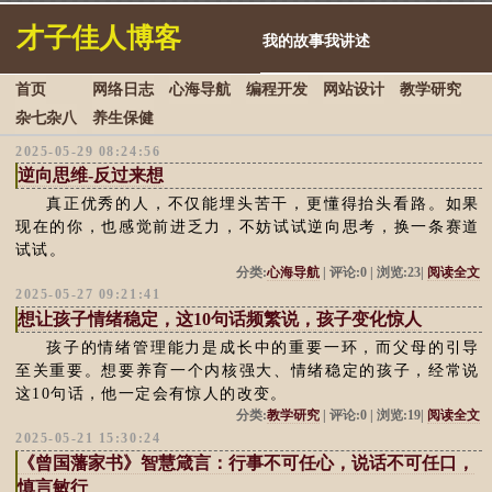
才子佳人博客
我的故事我讲述
首页
网络日志
心海导航
编程开发
网站设计
教学研究
杂七杂八
养生保健
2025-05-29 08:24:56
逆向思维-反过来想
真正优秀的人，不仅能埋头苦干，更懂得抬头看路。如果
现在的你，也感觉前进乏力，不妨试试逆向思考，换一条赛道
试试。
分类:
心海导航
| 评论:0 | 浏览:23|
阅读全文
2025-05-27 09:21:41
想让孩子情绪稳定，这10句话频繁说，孩子变化惊人
孩子的情绪管理能力是成长中的重要一环，而父母的引导
至关重要。想要养育一个内核强大、情绪稳定的孩子，经常说
这10句话，他一定会有惊人的改变。
分类:
教学研究
| 评论:0 | 浏览:19|
阅读全文
2025-05-21 15:30:24
《曾国藩家书》智慧箴言：行事不可任心，说话不可任口，
慎言敏行