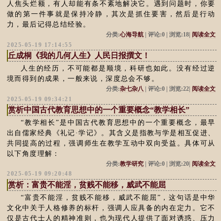
人焦头烂额，有人却能有条不紊地解决它。遇到问题时，你要
做的第一件事就是保持冷静，其次是抓住要害，然后是行动
力，最后记得总结经验。
分类:
心海导航
| 评论:0 | 浏览:18|
阅读全文
2025-05-19 17:14:55
丘成桐《我的几何人生》人民日报撰文！
人生的经历，不可能都是顺境，科研也如此。没有经过逆
境而得到的成果，一般来说，深度总会不够。
分类:
杂七杂八
| 评论:0 | 浏览:22|
阅读全文
2025-05-19 09:34:21
赏析中国古代教育思想中的一个重要概念“教学相长”
“教学相长”是中国古代教育思想中的一个重要概念，最早
出自儒家经典《礼记·学记》。其含义是指教与学是相互促进、
共同提高的过程，强调师生在教学互动中双向受益。具体可从
以下角度理解：
分类:
教学研究
| 评论:0 | 浏览:20|
阅读全文
2025-05-19 09:20:48
赏析：富贵不能淫，贫贱不能移，威武不能屈
“富贵不能淫，贫贱不能移，威武不能屈”，这句话是中华
文化中关于人格修养的标杆，强调人应具备的内在定力。它不
仅是古代士人的精神准则，也为现代人提供了面对诱惑、压力