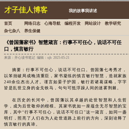
才子佳人博客
我的故事我讲述
首页
网络日志
心海导航
编程开发
网站设计
教学研究
杂七杂八
养生保健
《曾国藩家书》智慧箴言：行事不可任心，说话不可任
口，慎言敏行
来源：开心读书笔记 编辑：xjh 2025-05-21
摘要：行事不可任心，说话不可任口。曾国藩七考秀才，
以笨拙破局成晚清重臣，家书凝练的慎言敏行智慧，造就家族
240余位杰出人才。谨言如晏子护国，敏行若诸葛谋略，字字
皆是乱世立身的金戈铁马，句句可抵浮躁人间的迷雾荆棘。
在历史的长河中，曾国藩以其卓越的处世智慧和人生哲
学，成为后世敬仰的楷模。其家书犹如一座蕴含无尽智慧的宝
库，其中“行事不可任心，说话不可任口”这一箴言，如同一盏
明灯，照亮了人们在为人处世道路上前行的方向，深刻诠释了
慎言敏行的真谛。