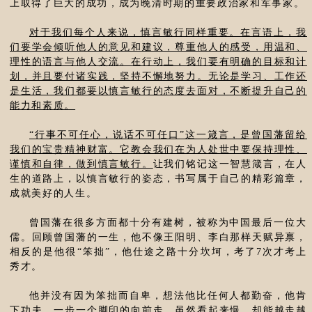
上取得了巨大的成功，成为晚清时期的重要政治家和军事家。
对于我们每个人来说，慎言敏行同样重要。在言语上，我
们要学会倾听他人的意见和建议，尊重他人的感受，用温和、
理性的语言与他人交流。在行动上，我们要有明确的目标和计
划，并且要付诸实践，坚持不懈地努力。无论是学习、工作还
是生活，我们都要以慎言敏行的态度去面对，不断提升自己的
能力和素质。
“行事不可任心，说话不可任口”这一箴言，是曾国藩留给
我们的宝贵精神财富。它教会我们在为人处世中要保持理性、
谨慎和自律，做到慎言敏行。
让我们铭记这一智慧箴言，在人
生的道路上，以慎言敏行的姿态，书写属于自己的精彩篇章，
成就美好的人生。
曾国藩在很多方面都十分有建树，被称为中国最后一位大
儒。回顾曾国藩的一生，他不像王阳明、李白那样天赋异禀，
相反的是他很“笨拙”，他仕途之路十分坎坷，考了7次才考上
秀才。
他并没有因为笨拙而自卑，想法他比任何人都勤奋，他肯
下功夫，一步一个脚印的向前走，虽然看起来慢，却能越走越