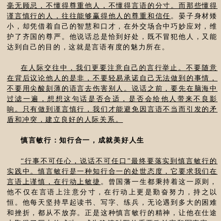
毫无顾忌，不懂得尊重他人，不懂得言语的分寸。而那些懂得
谨言慎行的人，往往能够赢得他人的尊重和信任
。晏子身材矮
小，却凭借着自己的智慧和口才，在外交场合中巧妙应对，维
护了齐国的尊严。他说话总是恰到好处，既不冒犯他人，又能
达到自己的目的，这就是言语有度的魅力所在。
在人际交往中，我们更要注意自己的言行举止。不要随意
在背后议论他人的是非，不要轻易承诺自己无法做到的事情，
不要用尖酸刻薄的语言去伤害别人。说话之前，要先在脑海中
过滤一遍，想想这句话是否合适，是否会给他人带来不良影
响。只有做到谨言慎行，我们才能避免因言语不当而引发的矛
盾和冲突，建立良好的人际关系。
慎言敏行：知行合一，成就美好人生
“行事不可任心，说话不可任口”最终要落实到慎言敏行的
实践中。慎言敏行是一种知行合一的处世态度，它要求我们在
言语上谨慎，在行动上敏捷
。曾国藩一生都秉持着这一原则，
他不仅在言语上注意分寸，在行动上更是勤奋努力，持之以
恒。他每天坚持早起读书、写字、练兵，无论遇到多大的困难
和挫折，都从不放弃。正是这种慎言敏行的精神，让他在仕途