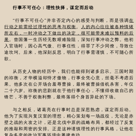
行事不可任心：理性抉择，谋定而后动
“行事不可任心”并非否定内心的感受与判断，而是强调
在
行动之前需经过理性的思考与权衡
。
人的内心往往被各种情绪
所左右，一时冲动之下做出的决定，很可能带来难以预料的后
果
。曾国藩一生历经无数艰难险阻，深知行事冲动之弊。他初
入官场时，因心高气傲、行事任性，得罪了不少同僚，导致仕
途坎坷。后来，他深刻反思，明白了行事需谨慎，不可随心所
欲。
从历史人物的经历中，我们也能得到诸多启示。三国时期
的祢衡，才华横溢却恃才傲物，行事全凭心意，丝毫不考虑后
果。他多次在公开场合羞辱曹操，最终被曹操借机杀害，年仅
二十六岁。祢衡的悲剧就在于他行事任心，不懂得收敛自己的
锋芒，不善于权衡利弊，最终落得个身首异处的下场。
与之相反，诸葛亮在行事时总是深思熟虑，谋定而后动。
他为了实现兴复汉室的理想，精心策划每一场战役，无论是赤
壁之战的火攻之计，还是北伐中原的战略布局，都经过了反复
的推敲和周密的安排。正是这种谨慎理性的行事风格，让他在
复杂多变的政治军事环境中屡建奇功。