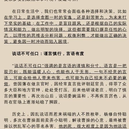
在日常生活中，我们也常常会面临各种选择和决策。比如
在学习上，是选择贪图一时的安逸，还是刻苦努力，为未来打
下坚实的基础；在工作中，是盲目跟风，还是根据自己的实际
情况和能力，做出明智的抉择。这些都需要我们摒弃任性的心
态，以理性的思维去分析问题，权衡利弊，才能做出正确的决
策，避免因一时冲动而陷入困境
。
说话不可任口：谨言慎行，言语有度
“
说话不可任口”强调的是言语的谨慎和分寸。语言是一把
双刃剑，既能温暖人心，也能伤人于无形。一句不经意的言
语，可能会给他人带来伤害，也可能为自己招来不必要的麻
烦
。曾国藩在做京官时，因经常直言批评朝廷官员，得罪了众
多大臣和地方官绅，处处受打压。后来他研读老庄，明白了慎
言的重要性，再次出山后，说话委婉温和，不再疾言厉色，从
而在官场上逐渐站稳了脚跟。
历史上，因乱说话而惹来祸端的人不胜枚举。杨修自恃聪
明，多次在曹操面前卖弄小聪明，解读曹操的心意，最终被曹
操以扰乱军心的罪名杀害。
他的死，很大程度上是因为他说话