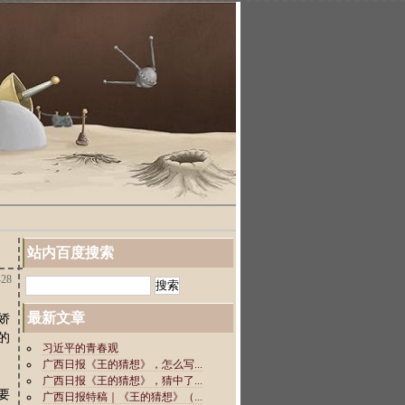
站内百度搜索
28
最新文章
娇
的
要