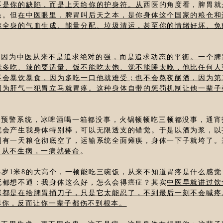
不是你的缺陷，而是上天给你的护身符。从
西医的角度看，脾胃就
换。但
在中医眼里，脾胃叫后天之本，是你身体这个国家的粮仓和
你全身的气血生成、能量分配、垃圾清运，甚至你的情绪好坏、免
？因为
中医从来不是追求绝对的强，而是追求动态的平衡。一个脾
能多吃、辣的要适量、饭不能吃太饱、觉不能睡太晚，他比任何人
不会暴饮暴食，因为多吃一口他就难受；也不会熬夜酗酒，因为第
因为肝气一犯胃立马就胃疼。这种身体自带的惩罚机制让他一辈子
个预警系统，冰啤酒喝一箱都没事，火锅顿顿吃三顿都没事，通宵
就会产生我身体特别棒，可以无限透支的错觉。于是以酒为浆，以
到有一天粮仓彻底空了，运输系统全面瘫痪，身体一下子就垮了。
；从不生病，一病就要命
。
5岁1米8的大高个，一顿能吃三碗饭，从来不知道胃疼是什么感觉
死都想不通：我身体这么好，怎么会得癌症？其实
中医早就讲过饮
塞都是在给脾胃捅刀子，只是它太能忍了，不到最后一刻不会喊疼
诉你，反而让你一辈子都伤不到根本。