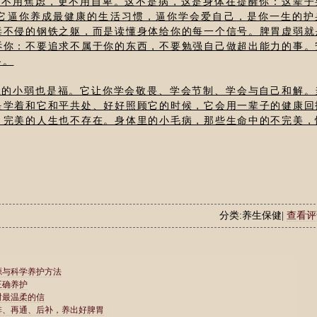
的不用焦虑，更不用自卑。这不是病，这是身体在提醒你：这辈子
它逼你养成最健康的生活习惯，逼你学会爱自己，是你一生的护
毒不侵的钢铁之躯，而是读懂身体给你的每一个信号。脾胃虚弱就
诉你：不要追求不属于你的东西，不要勉强自己做超出能力的事。
路。
上的小弱也是福。它让你学会敬畏、学会节制、学会与自己和解。
是学着和它和平共处、好好照顾它的时候，它会用一辈子的健康回
，完美的人生也不存在。身体里的小毛病，那些生命中的不完美，
分类:养生保健|
查看评