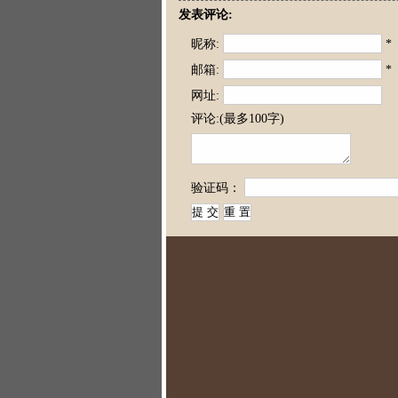
发表评论:
昵称:
*
邮箱:
*
网址:
评论:(最多100字)
验证码：