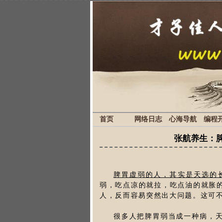
首页
网络日志
心海导航
编程
张航养生：
脾胃虚弱的人，其实是天选的
弱，吃点凉的就拉，吃点油的就胀
人，反而容易突然出大问题。这可
很多人把脾胃弱当成一种病，