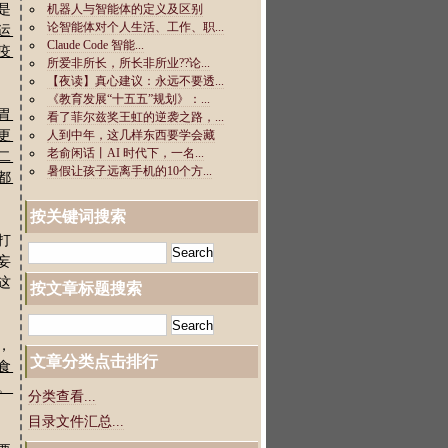
是
运
疫
胃
更
二
都
按关键词搜索
打
妄
这
按文章标题搜索
，
文章分类点击排行
食
。
分类查看...
目录文件汇总...