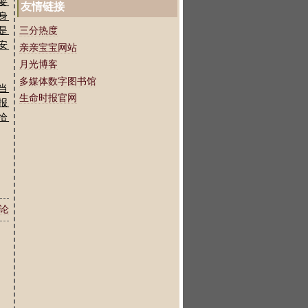
要
友情链接
身
是
三分热度
安
亲亲宝宝网站
月光博客
多媒体数字图书馆
当
生命时报官网
报
恰
论