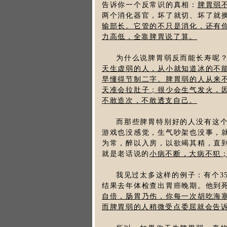
告诉你一个反常识的真相：
脾胃弱
两个消化器官，坏了就切、坏了就
输部长。它管的不只是消化，还有
力高低，全靠脾胃说了算。
为什么说脾胃弱反而能长寿呢
天生虚弱的人，从小就知道冰的不
早懂得节制二字。脾胃弱的人从来
天准会拉肚子；很少会生气发火，
不敢造次，不敢透支自己。
而那些脾胃特别好的人没有这
游戏也没感觉，生气吵架也没事，
为常，醉以入房，以欲竭其精，直
就是老话说的
小病不断，大病不犯
我见过太多这样的例子：有个3
结果去年体检查出胃癌晚期。他到
自倍，肠胃乃伤，你每一次胡吃海
而脾胃弱的人稍微受点委屈就会告