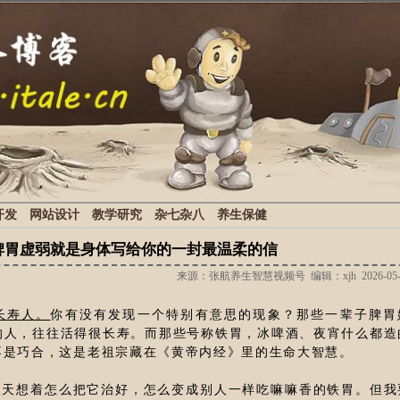
开发
网站设计
教学研究
杂七杂八
养生保健
脾胃虚弱就是身体写给你的一封最温柔的信
来源：张航养生智慧视频号 编辑：xjh 2026-05-
长寿人。
你有没有发现一个特别有意思的现象？那些一辈子脾胃
的人，往往活得很长寿。而那些号称铁胃，冰啤酒、夜宵什么都造
不是巧合，这是老祖宗藏在《黄帝内经》里的生命大智慧。
天天想着怎么把它治好，怎么变成别人一样吃嘛嘛香的铁胃。但我