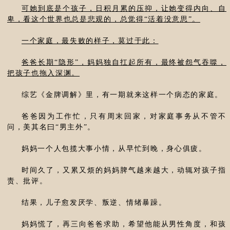
可她到底是个孩子，日积月累的压抑，让她变得内向、自
卑，看这个世界也总是悲观的，总觉得“活着没意思”。
一个家庭，最失败的样子，莫过于此：
爸爸长期“隐形”，妈妈独自扛起所有，最终被怨气吞噬，
把孩子也拖入深渊。
综艺《金牌调解》里，有一期就来这样一个病态的家庭。
爸爸因为工作忙，只有周末回家，对家庭事务从不管不
问，美其名曰“男主外”。
妈妈一个人包揽大事小情，从早忙到晚，身心俱疲。
时间久了，又累又烦的妈妈脾气越来越大，动辄对孩子指
责、批评。
结果，儿子愈发厌学、叛逆、情绪暴躁。
妈妈慌了，再三向爸爸求助，希望他能从男性角度，和孩