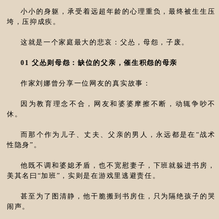
小小的身躯，承受着远超年龄的心理重负，最终被生生压
垮，压抑成疾。
这就是一个家庭最大的悲哀：父怂，母怨，子废。
01 父怂则母怨：缺位的父亲，催生积怨的母亲
作家刘娜曾分享一位网友的真实故事：
因为教育理念不合，网友和婆婆摩擦不断，动辄争吵不
休。
而那个作为儿子、丈夫、父亲的男人，永远都是在“战术
性隐身”。
他既不调和婆媳矛盾，也不宽慰妻子，下班就躲进书房，
美其名曰“加班”，实则是在游戏里逃避责任。
甚至为了图清静，他干脆搬到书房住，只为隔绝孩子的哭
闹声。