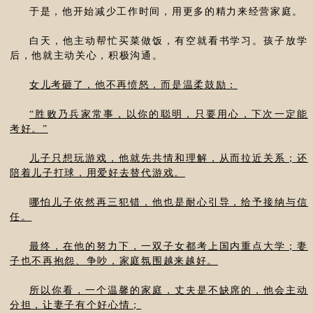
于是，他开始减少工作时间，用更多的精力来经营家庭。
白天，他主动帮忙买菜做饭，有空就看书学习。孩子放学
后，他就主动关心，积极沟通。
女儿考砸了，他不再愤怒，而是温柔鼓励：
“胜败乃兵家常事，以你的聪明，只要用心，下次一定能
考好。”
儿子只想玩游戏，他就先共情和理解，从而拉近关系；还
陪着儿子打球，用爱好去替代游戏。
哪怕儿子依然再三犯错，他也是耐心引导，给予接纳与信
任。
最终，在他的努力下，一双子女都考上国内重点大学；妻
子也不再抱怨、争吵，家庭氛围越来越好。
所以你看，一个温馨的家庭，丈夫是不缺席的，他会主动
分担，让妻子有个好心情；