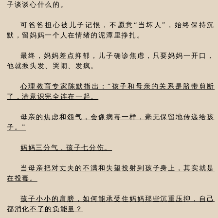
子谈谈心什么的。
可爸爸担心被儿子记恨，不愿意“当坏人”，始终保持沉
默，留妈妈一个人在情绪的泥潭里挣扎。
最终，妈妈差点抑郁，儿子确诊焦虑，只要妈妈一开口，
他就揪头发、哭闹、发疯。
心理教育专家陈默指出：“孩子和母亲的关系是脐带剪断
了，潜意识完全连在一起。
母亲的焦虑和怨气，会像病毒一样，毫无保留地传递给孩
子。”
妈妈三分气，孩子七分伤。
当母亲把对丈夫的不满和失望投射到孩子身上，其实就是
在投毒。
孩子小小的肩膀，如何能承受住妈妈那些沉重压抑，自己
都消化不了的负能量？