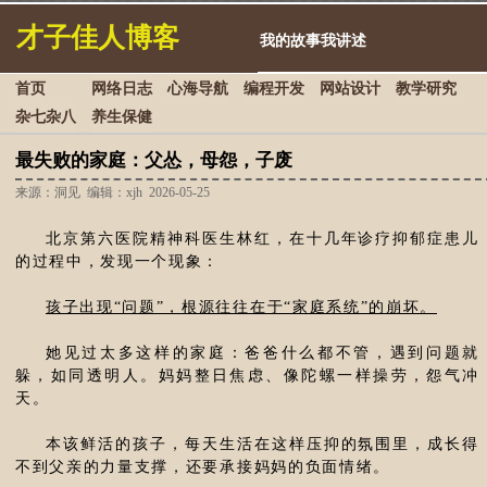
才子佳人博客
我的故事我讲述
首页
网络日志
心海导航
编程开发
网站设计
教学研究
杂七杂八
养生保健
最失败的家庭：父怂，母怨，子废
来源：洞见 编辑：xjh 2026-05-25
北京第六医院精神科医生林红，在十几年诊疗抑郁症患儿
的过程中，发现一个现象：
孩子出现“问题”，根源往往在于“家庭系统”的崩坏。
她见过太多这样的家庭：爸爸什么都不管，遇到问题就
躲，如同透明人。妈妈整日焦虑、像陀螺一样操劳，怨气冲
天。
本该鲜活的孩子，每天生活在这样压抑的氛围里，成长得
不到父亲的力量支撑，还要承接妈妈的负面情绪。