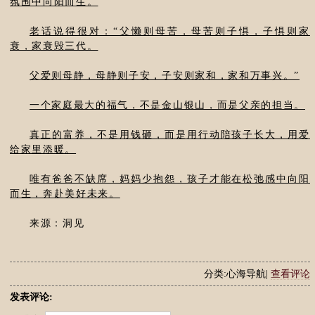
氛围中向阳而生。
老话说得很对：“父懒则母苦，母苦则子惧，子惧则家
衰，家衰毁三代。
父爱则母静，母静则子安，子安则家和，家和万事兴。”
一个家庭最大的福气，不是金山银山，而是父亲的担当。
真正的富养，不是用钱砸，而是用行动陪孩子长大，用爱
给家里添暖。
唯有爸爸不缺席，妈妈少抱怨，孩子才能在松弛感中向阳
而生，奔赴美好未来。
来源：洞见
分类:心海导航|
查看评论
发表评论: