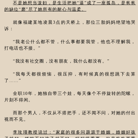
不是她想当泼妇，是生活把她“逼”成了一座孤岛，是爸爸
的缺位“磨”尽了她所有的耐心与温柔。
就像福建某地凌晨3点的天桥上，那位三胎妈妈绝望地哭
诉：
“我老公什么都不管，什么事都要我管，他也不理解我，
打电话也不接。”
“我没有社交圈，没有朋友，我什么都没有。”
“我每天都很烦恼，很压抑，有时候真的很想跳下去算
了……”
全职10年，她独自带三个娃，每天像个不停旋转的陀螺，
片刻不得闲。
而那个男人，不仅从不搭把手，还不闻不问，对她的付出
视而不见。
李玫瑾教授说过：“家庭的很多问题源于婚姻，婚姻好孩