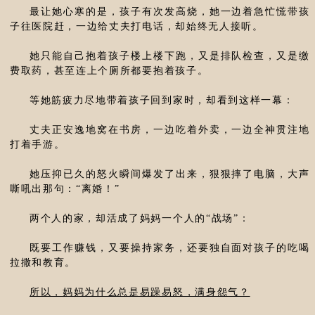
最让她心寒的是，孩子有次发高烧，她一边着急忙慌带孩
子往医院赶，一边给丈夫打电话，却始终无人接听。
她只能自己抱着孩子楼上楼下跑，又是排队检查，又是缴
费取药，甚至连上个厕所都要抱着孩子。
等她筋疲力尽地带着孩子回到家时，却看到这样一幕：
丈夫正安逸地窝在书房，一边吃着外卖，一边全神贯注地
打着手游。
她压抑已久的怒火瞬间爆发了出来，狠狠摔了电脑，大声
嘶吼出那句：“离婚！”
两个人的家，却活成了妈妈一个人的“战场”：
既要工作赚钱，又要操持家务，还要独自面对孩子的吃喝
拉撒和教育。
所以，妈妈为什么总是易躁易怒，满身怨气？