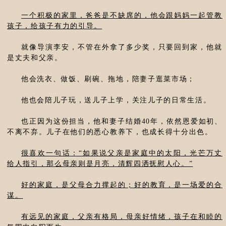
一个积极的家里，爸爸是不缺席的，他会跟妈妈一起管教
孩子，给孩子有力的引导。
就像导演李安，不管在外拿了多少奖，只要回到家，他就
是丈夫和父亲。
他会洗衣、做饭、刷碗、拖地，陪妻子逛菜市场；
他也会陪儿子玩，送儿子上学，关注儿子的日常生活。
也正因为这份担当，他和妻子结婚40年，依然恩爱如初、
不离不弃。儿子在他们的悉心教养下，也成长得十分出色。
很喜欢一句话：“如果说父亲是家庭中的太阳，光芒万丈
给人指引，那么母亲则是月亮，清辉四洒抚慰人心。”
好的家庭，是父母合力撑起的；好的教育，是一场爱的合
谋。
有远见的家庭，父亲有格局，母亲好情绪，孩子在和睦的