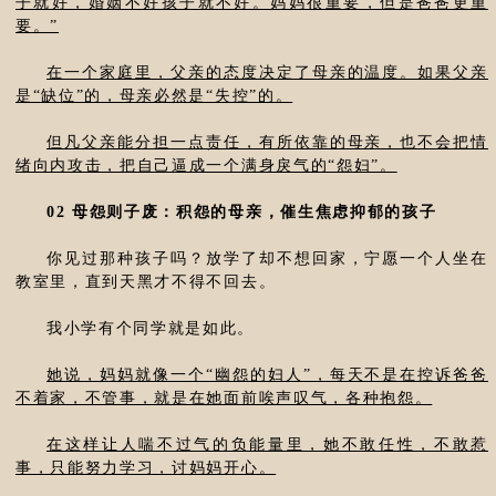
子就好，婚姻不好孩子就不好。妈妈很重要，但是爸爸更重
要。”
在一个家庭里，父亲的态度决定了母亲的温度。如果父亲
是“缺位”的，母亲必然是“失控”的。
但凡父亲能分担一点责任，有所依靠的母亲，也不会把情
绪向内攻击，把自己逼成一个满身戾气的“怨妇”。
02 母怨则子废：积怨的母亲，催生焦虑抑郁的孩子
你见过那种孩子吗？放学了却不想回家，宁愿一个人坐在
教室里，直到天黑才不得不回去。
我小学有个同学就是如此。
她说，妈妈就像一个“幽怨的妇人”，每天不是在控诉爸爸
不着家，不管事，就是在她面前唉声叹气，各种抱怨。
在这样让人喘不过气的负能量里，她不敢任性，不敢惹
事，只能努力学习，讨妈妈开心。