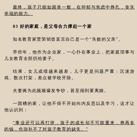
最终，孩子只能如困兽一般，在抑郁与焦虑中挣扎，丧失
幸福的能力。
03 好的家庭，是父母合力撑起一个家
知名教育家贾荣韬曾直言自己是一个“失败的父亲”。
早些年，他作为企业家，一心扑在事业上，把家庭琐事与
儿女教育全部扔给妻子。
结果，女儿成绩越来越差，儿子更是问题严重：沉迷游
戏、数次打架，差点被学校开除。
夫妻俩为此频频爆发争吵，甚至闹到要离婚。
一团糟的家，让他不得不开始向内反思以及学习，这才让
他认识到：
“事业还可以再打拼，孩子的成长却不可能重来，挣再多
的钱，也弥补不了对孩子教育的缺失。”