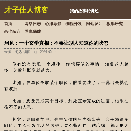
才子佳人博客
我的故事我讲述
首页
网络日志
心海导航
编程开发
网站设计
教学研究
杂七杂八
养生保健
洞见：一个玄学真相：不要让别人知道你的状态
来源：洞见 编辑：xjh 2026-05-14
你有没有发现一个规律：你想要做的事情，知道的人越
多，失败的概率就越大。
比如，在单位争取某个职位，眼看要成了，一说出去就会
有波折；
比如，想要完成某个目标，到处宣示完成的进度，结果往
往不尽如人意。
其实，原因很简单。
你把要做的事声张出去，会平添很多
阻碍。要么引发他人的嫉妒，要么扰乱自己的心绪，都无形之