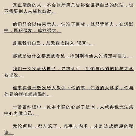
真正清醒的人，不会张牙舞爪告诉全世界自己的想法，也
不需要别人来摇旗鼓劲。
他们只会以结果示人。认准了目标，就只管努力，在沉默
中，厚积薄发，成熟强大。
反观我们自己，却无数次踏入“误区”。
那就是做什么都想被看见，特别期待他人的肯定与襄助。
我们一次次表达自己，寻求认可，生怕自己的抱负与才学
被埋没。
但事实也无数次给人教训：你的事，知道的人越多，你与
外界的撕扯就越混乱。
一番番纠缠中，原本平静的心起了波澜，人就再也无法集
中心力做自己。
无论何时，都别忘了，凡事向内求，才是达成所愿的秘
诀。