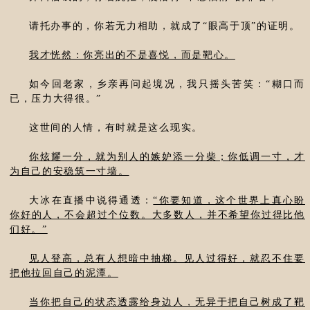
请托办事的，你若无力相助，就成了“眼高于顶”的证明。
我才恍然：你亮出的不是喜悦，而是靶心。
如今回老家，乡亲再问起境况，我只摇头苦笑：“糊口而
已，压力大得很。”
这世间的人情，有时就是这么现实。
你炫耀一分，就为别人的嫉妒添一分柴；你低调一寸，才
为自己的安稳筑一寸墙。
大冰在直播中说得通透：
“你要知道，这个世界上真心盼
你好的人，不会超过个位数。大多数人，并不希望你过得比他
们好。”
见人登高，总有人想暗中抽梯。见人过得好，就忍不住要
把他拉回自己的泥潭。
当你把自己的状态透露给身边人，无异于把自己树成了靶