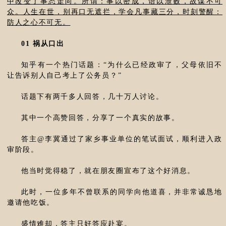
中改变了事态走向。所谓：事以密成，语以泄败，故谋不可
众。人生在世，别再口无遮拦，学会凡事藏三分，时刻警醒：
防人之心不可无。
01 祸从口出
知乎有一个热门话题：“为什么已经政审了，父母依旧不
让告诉别人自己考上了公务员？”
话题下有两千多人回答，几十万人讨论。
其中一个高赞回答，分享了一个真实的故事。
答主@李冀通过了家乡事业单位的笔试面试，顺利进入政
审阶段。
他当时觉得稳了，就在朋友圈宣布了这个好消息。
此时，一位多年不曾联系的同学向他道喜，并非常诚恳地
邀请他吃饭。
盛情难却，答主只好答应赴宴。