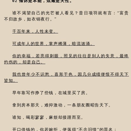
02 倾诉是本能，炫耀是天性。
谁不渴望自己的光芒被人看见？昔日项羽就有言：“富贵
不归故乡，如衣锦夜行。”
千百年来，人性未变。
可成年人的世界，掌声稀薄，暗流汹涌。
你的幸福，若亮得刺眼，照见的往往是别人的失意，最终
灼伤的，却是自己。
我也曾年少不识愁，喜形于色，因几分成绩便恨不得天下
皆知。
早年靠写作挣了些钱，在城里买了房。
拿到房本那天，难抑激动，一条朋友圈昭告天下。
谁知，喝彩寥寥，麻烦却接踵而至。
开口借钱的，你若婉拒，便落得“不念旧情”的罪名；