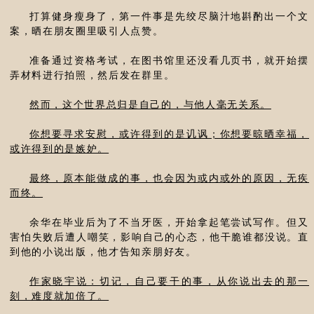
打算健身瘦身了，第一件事是先绞尽脑汁地斟酌出一个文
案，晒在朋友圈里吸引人点赞。
准备通过资格考试，在图书馆里还没看几页书，就开始摆
弄材料进行拍照，然后发在群里。
然而，这个世界总归是自己的，与他人毫无关系。
你想要寻求安慰，或许得到的是讥讽；你想要晾晒幸福，
或许得到的是嫉妒。
最终，原本能做成的事，也会因为或内或外的原因，无疾
而终。
余华在毕业后为了不当牙医，开始拿起笔尝试写作。但又
害怕失败后遭人嘲笑，影响自己的心态，他干脆谁都没说。直
到他的小说出版，他才告知亲朋好友。
作家晓宇说：切记，自己要干的事，从你说出去的那一
刻，难度就加倍了。