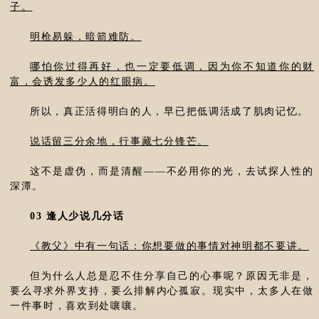
子。
明枪易躲，暗箭难防。
哪怕你过得再好，也一定要低调，因为你不知道你的财
富，会诱发多少人的红眼病。
所以，真正活得明白的人，早已把低调活成了肌肉记忆。
说话留三分余地，行事藏七分锋芒。
这不是虚伪，而是清醒——不必用你的光，去试探人性的
深潭。
03 逢人少说几分话
《教父》中有一句话：你想要做的事情对神明都不要讲。
但为什么人总是忍不住分享自己的心事呢？原因无非是，
要么寻求外界支持，要么排解内心孤寂。现实中，太多人在做
一件事时，喜欢到处嚷嚷。