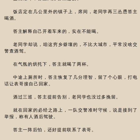
饭店定在几公里外的镇子上，席间，老同学再三怂恿答主
喝酒。
答主解释自己开着车来的，实在不能喝。
老同学却说，咱这穷乡僻壤的，不比大城市，平常没啥交
警查酒驾。
在气氛的烘托下，答主就喝了两杯。
中途上厕所时，答主恢复了几分理智，留了个心眼，打电
话让表哥接自己回家。
酒过三巡，答主提前告别，老同学也没过多挽留。
就在回家的必经之路上，一队交警准时守候，说是接到了
举报，称有人酒后驾驶。
答主一阵后怕，还好提前联系了表哥。