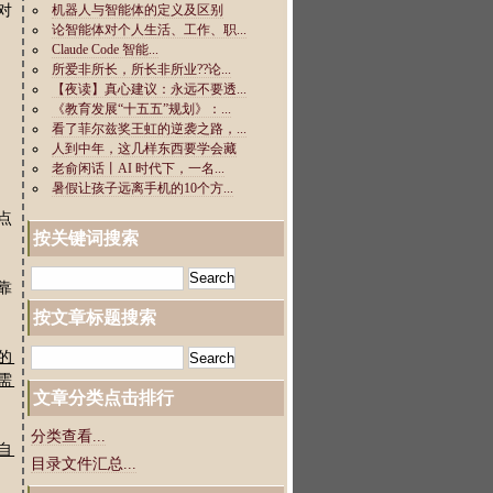
对
点
按关键词搜索
靠
按文章标题搜索
的
需
文章分类点击排行
分类查看...
自
目录文件汇总...