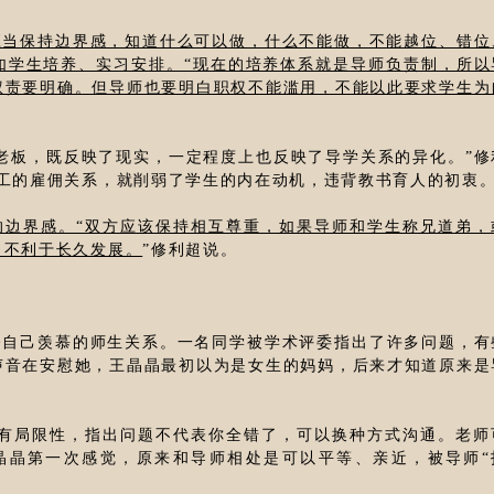
应当保持边界感，知道什么可以做，什么不能做，不能越位、错位
如学生培养、实习安排。“现在的培养体系就是导师负责制，所以
权责要明确。但导师也要明白职权不能滥用，不能以此要求学生为
老板，既反映了现实，一定程度上也反映了导学关系的异化。”修
工的雇佣关系，就削弱了学生的内在动机，违背教书育人的初衷。
的边界感。“双方应该保持相互尊重，如果导师和学生称兄道弟，
，不利于长久发展。
”修利超说。
令自己羡慕的师生关系。一名同学被学术评委指出了许多问题，有
声音在安慰她，王晶晶最初以为是女生的妈妈，后来才知道原来是
都有局限性，指出问题不代表你全错了，可以换种方式沟通。老师
晶晶第一次感觉，原来和导师相处是可以平等、亲近，被导师“