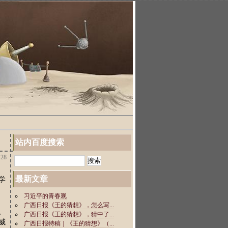
站内百度搜索
28
最新文章
学
、
威