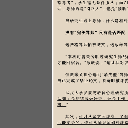
指导者”，学生需无条件服从；而Z
话，导师既是“引路人”，也是“倾听
当研究生遇上导师，什么是相处
没有“完美导师” 只有是否匹配
选严格导师怕被透支，选放养导
“本科时曾去旁听过研究生师
才能回宿舍。”殷曦说，“这让我对
但殷曦又担心选到“消失型”导
自己完成了毕业论文，答辩时被评
武汉大学发展与教育心理研究
认知：是想继续做研究，还是工作
求。
”
其次，
可以从多方面观察、了
己能接受的，也可从师兄师姐处获