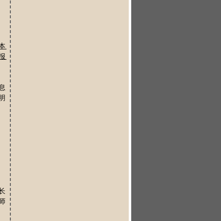
本
报
息
明
长
师