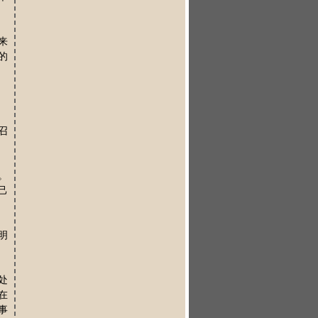
来
的
召
。
己
明
处
在
事