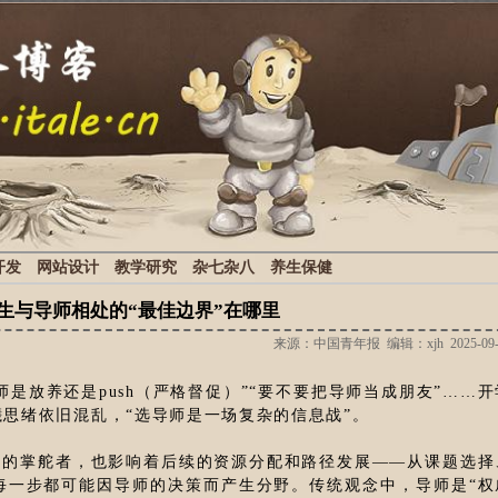
开发
网站设计
教学研究
杂七杂八
养生保健
生与导师相处的“最佳边界”在哪里
来源：中国青年报 编辑：xjh 2025-09-
师是放养还是push（严格督促）”“要不要把导师当成朋友”……开
曦思绪依旧混乱，“选导师是一场复杂的信息战”。
向的掌舵者，也影响着后续的资源分配和路径发展——从课题选择
每一步都可能因导师的决策而产生分野。传统观念中，导师是“权