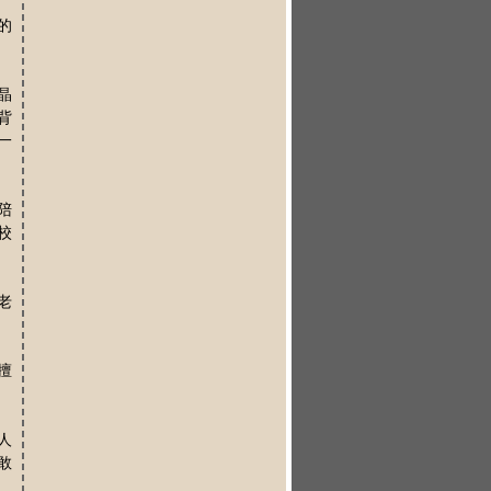
的
晶
背
一
陪
校
老
擅
人
敢