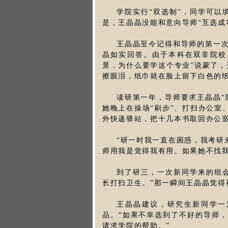
学院实行“双选制”，同学可以
是，王晶晶没能和意向导师“互选成
王晶晶至今记得和导师的第一次
晶如实回答。由于本科在双非院校
景，为什么要学这个专业”说蒙了，
擦眼泪，纸巾就在脸上留下白色的
读研第一年，导师要求王晶晶“
她晚上在操场“刷步”、打扫办公室
外快递驿站，把十几本书取回办公室
“研一时我一直在困惑，我考研
师用我是觉得我有用。如果她不找我
到了研三，一次新同学来的组
长打扫卫生。”那一瞬间王晶晶觉得
王晶晶建议，研究生新同学一
品。“如果不幸选到了不好的导师
请求学院的帮助。”