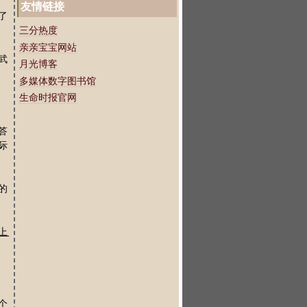
友情链接
了
三分热度
亲亲宝宝网站
武
月光博客
多媒体数字图书馆
生命时报官网
答
际
的
上
个