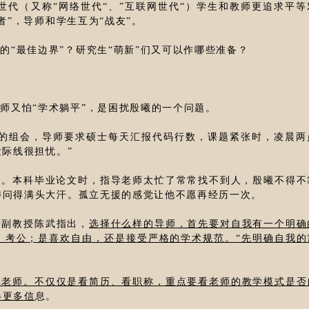
世代（又称“网络世代“、”互联网世代“）学生和教师更追求平等
者”，导师和学生互为“战友”。
的“最佳边界”？研究生“萌新”们又可以作哪些准备？
师又怕“学术躺平”，是困扰殷曦的一个问题。
兄的组会，导师要求硕士每天汇报代码行数，课题紧张时，凌晨两
发际线很担忧。”
师。本科毕业论文时，指导老师太忙了常常找不到人，殷曦不得不
委问得满头大汗。孤立无援的感觉让他不愿再经历一次。
所副教授陈武指出，
选择什么样的导师，首先要对自我有一个明确
、考公；是喜欢自由，还是接受严格的学术规范。“先明确自我的
解老师。不仅仅是看简历、看职称，重点要看老师的教学模式是否
得更多信
息。