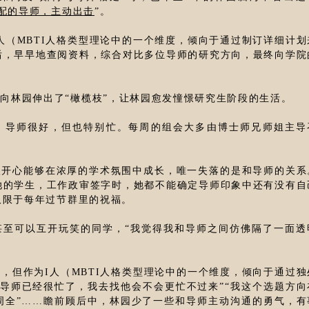
配的导师，主动出击
”。
人（MBTI人格类型理论中的一个维度，倾向于通过制订详细计划
后，早早地查阅资料，综合对比多位导师的研究方向，最终向学院
向林园伸出了“橄榄枝”，让林园愈发憧憬研究生阶段的生活。
，导师很好，但也特别忙。每周的组会大多由博士师兄师姐主导
。
很开心能够在浓厚的学术氛围中成长，唯一失落的是和导师的关系
她的学生，工作政审签字时，她都不能确定导师印象中还有没有自
仅限于每年过节群里的祝福。
甚至可以互开玩笑的同学，“我觉得我和导师之间仿佛隔了一面透
，但作为I人（MBTI人格类型理论中的一个维度，倾向于通过独
“导师已经很忙了，我去找他会不会更忙不过来”“我这个选题方向
周全”……瞻前顾后中，林园少了一些和导师主动沟通的勇气，有