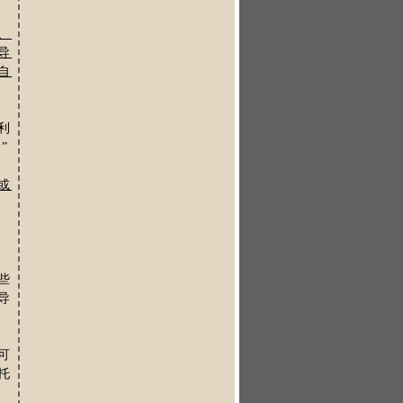
、
导
自
利
”
或
些
导
可
托