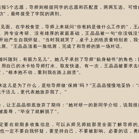
填报5个志愿，导师则根据同学的志愿和匹配度，两两互选。可惜
功”，最终接受了学院的调剂。
见面。在学校食堂，导师上来就问“你爸妈是做什么工作的”，王
、跨专业考研、没有雄厚的家庭基础，王晶晶被一句“你没钱没
开始产生自我怀疑。“当时我就哭了，桌子上的纸质量特别差，我
纸屑。”王晶晶顶着一脸纸屑，完成了和导师的第一场对话。
随叫随到，有眼力见儿”。她几乎承担了导师“贴身秘书”的角色：
、用自己的水卡给导师打水、取发快递。有一次，王晶晶被要求去
，“根本抱不动，重到我在路上崩溃”。
来这儿是为了什么，是给导师做‘保姆’吗？”王晶晶慢慢地妥协：“
干活儿，更代表她放弃我了。”
会，让王晶晶彻底放弃了期待：“她对研一的新同学介绍，说我很
被羞辱，“毕业了就解脱了”。
定要在前期多收集信息，可以从师兄师姐那里全面了解导师的
，也一定不要自我怀疑，要坚持自己，不要被影响。必要的话，勇