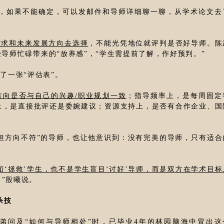
的，如果不能确定，可以发邮件和导师详细聊一聊，从学术论文去
需求和未来发展方向去选择
，不能光凭地位就评判是否好导师。陈
受导师忙碌带来的“放养感”，“学生需提前了解，作好预判。”
了一张“评估表”。
方向是否与自己的兴趣/职业规划一致
；指导频率上，是每周固定
上，是直接批评还是委婉建议；资源支持上，是否有合作企业、国
但方向不符”的导师，也让他意识到：没有完美的导师，只有适合
‘拯救’学生，也不是学生盲目‘讨好’导师，而是双方在学术目标
。”殷曦说。
杀技
弟弟问及“如何与导师相处”时，已毕业4年的林园脑海中冒出这