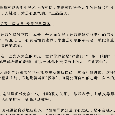
怕老师不能给学生学术上的支持，但也可以给予人生的理解和引导
园步入社会，才是有底气的。”王晶晶说。
关系，应当是“发展型共同体
”。
在导师的指导下获得成长，全方面发展；导师也能受到学生的启发
标，相互信任，有灵活性的边界，学生是积极的参与者，彼此尊重
和集体的成长。
在一些先入为主的偏见，觉得导师都是“严肃的”“一板一眼的”，
他当成严肃的老师，而是当成你要交流沟通的人，不要害怕”。
绝大部分导师都希望学生能够主动来找自己，主动汇报进展。这种
也要主动，不是期待导师‘投喂’，而需要有自己的思考、自己的
，这时导师难免会生气，影响双方关系。”陈武表示，主动找导师
师见面的时间，提高沟通效率。
出现问题都真诚地提出来，“如果导师知道你有难处，是不会强人