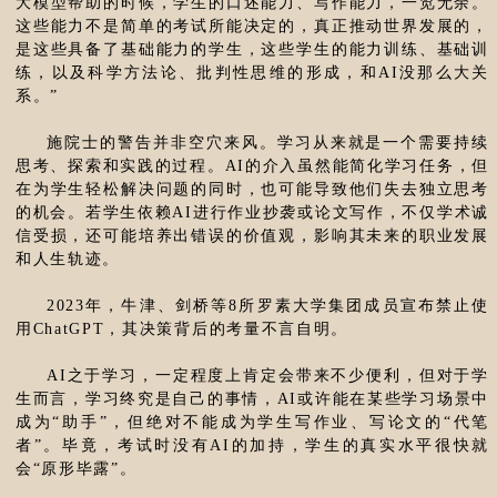
大模型帮助的时候，学生的口述能力、写作能力，一览无余。
这些能力不是简单的考试所能决定的，真正推动世界发展的，
是这些具备了基础能力的学生，这些学生的能力训练、基础训
练，以及科学方法论、批判性思维的形成，和AI没那么大关
系。”
施院士的警告并非空穴来风。学习从来就是一个需要持续
思考、探索和实践的过程。AI的介入虽然能简化学习任务，但
在为学生轻松解决问题的同时，也可能导致他们失去独立思考
的机会。若学生依赖AI进行作业抄袭或论文写作，不仅学术诚
信受损，还可能培养出错误的价值观，影响其未来的职业发展
和人生轨迹。
2023年，牛津、剑桥等8所罗素大学集团成员宣布禁止使
用ChatGPT，其决策背后的考量不言自明。
AI之于学习，一定程度上肯定会带来不少便利，但对于学
生而言，学习终究是自己的事情，AI或许能在某些学习场景中
成为“助手”，但绝对不能成为学生写作业、写论文的“代笔
者”。毕竟，考试时没有AI的加持，学生的真实水平很快就
会“原形毕露”。