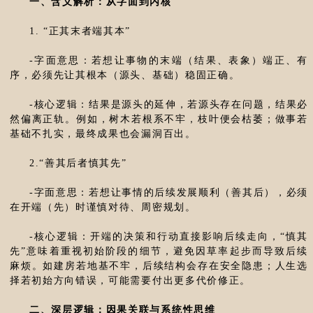
一、含义解析：从字面到内核
1. “正其末者端其本”
-字面意思：若想让事物的末端（结果、表象）端正、有
序，必须先让其根本（源头、基础）稳固正确。
-核心逻辑：结果是源头的延伸，若源头存在问题，结果必
然偏离正轨。例如，树木若根系不牢，枝叶便会枯萎；做事若
基础不扎实，最终成果也会漏洞百出。
2.“善其后者慎其先”
-字面意思：若想让事情的后续发展顺利（善其后），必须
在开端（先）时谨慎对待、周密规划。
-核心逻辑：开端的决策和行动直接影响后续走向，“慎其
先”意味着重视初始阶段的细节，避免因草率起步而导致后续
麻烦。如建房若地基不牢，后续结构会存在安全隐患；人生选
择若初始方向错误，可能需要付出更多代价修正。
二、深层逻辑：因果关联与系统性思维