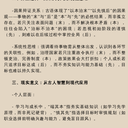
-因果辩证关系：古语体现了“以本治末”“以先慎后”的因果
观——事物的“末”与“后”是“本”与“先”的必然结果，而非孤立
存在。若只关注表面问题（末），而不解决根本矛盾（本），
往往会陷入“治标不治本”的困境；若忽视初始阶段的谨慎
（先），则难以在后续过程中掌控全局（后）。
-系统性思维：强调看待事物需从整体出发，认识到各环节
的关联性。例如，治理国家若只注重政令执行（末），而不整
顿吏治、完善制度（本），政策效果会大打折扣；个人成长若
只追求目标达成（后），而不夯实知识与能力基础（先），目
标也难以持久实现。
三、现实意义：从古人智慧到现代应用
-个人层面：
- 学习与成长中，“端其本”指夯实基础知识（如学习先学
原理，而非死记硬背），“慎其先”指选择目标时审慎规划（如
职业选择前明确兴趣与能力，避免盲目跟风）。