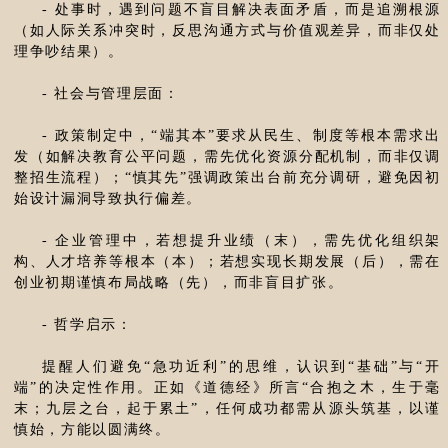
- 处事时，遇到问题不盲目解决表面矛盾，而是追溯根源
（如人际关系冲突时，反思沟通方式与价值观差异，而非仅处
理争吵结果）。
- 社会与管理层面：
- 政策制定中，“端其本”要求从民生、制度等根本需求出
发（如解决教育公平问题，需先优化资源分配机制，而非仅调
整招生流程）；“慎其先”强调政策出台前充分调研，避免因初
始设计漏洞导致执行偏差。
- 企业管理中，若想提升业绩（末），需先优化组织架
构、人才培养等根本（本）；若想实现长期发展（后），需在
创业初期谨慎布局战略（先），而非盲目扩张。
- 哲学启示：
提醒人们避免“急功近利”的思维，认识到“基础”与“开
端”的决定性作用。正如《道德经》所言“合抱之木，生于毫
末；九层之台，起于累土”，任何成功都需从源头筑基，以谨
慎始，方能以圆满终。