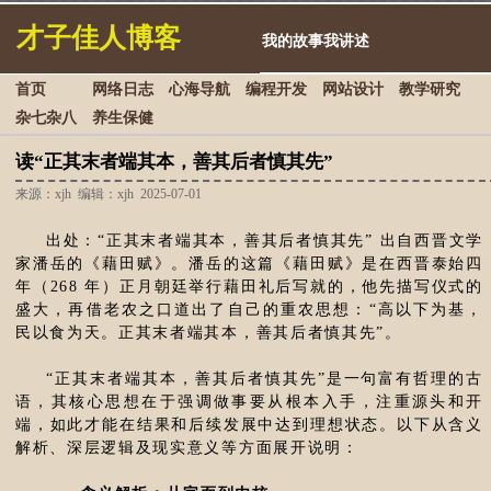
才子佳人博客
我的故事我讲述
首页
网络日志
心海导航
编程开发
网站设计
教学研究
杂七杂八
养生保健
读“正其末者端其本，善其后者慎其先”
来源：xjh 编辑：xjh 2025-07-01
出处：“正其末者端其本，善其后者慎其先” 出自西晋文学
家潘岳的《藉田赋》。潘岳的这篇《藉田赋》是在西晋泰始四
年（268 年）正月朝廷举行藉田礼后写就的，他先描写仪式的
盛大，再借老农之口道出了自己的重农思想：“高以下为基，
民以食为天。正其末者端其本，善其后者慎其先”。
“正其末者端其本，善其后者慎其先”是一句富有哲理的古
语，其核心思想在于强调做事要从根本入手，注重源头和开
端，如此才能在结果和后续发展中达到理想状态。以下从含义
解析、深层逻辑及现实意义等方面展开说明：