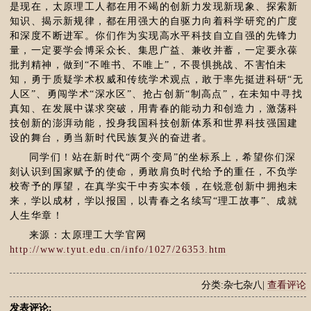
是现在，太原理工人都在用不竭的创新力发现新现象、探索新
知识、揭示新规律，都在用强大的自驱力向着科学研究的广度
和深度不断进军。你们作为实现高水平科技自立自强的先锋力
量，一定要学会博采众长、集思广益、兼收并蓄，一定要永葆
批判精神，做到“不唯书、不唯上”，不畏惧挑战、不害怕未
知，勇于质疑学术权威和传统学术观点，敢于率先挺进科研“无
人区”、勇闯学术“深水区”、抢占创新“制高点”，在未知中寻找
真知、在发展中谋求突破，用青春的能动力和创造力，激荡科
技创新的澎湃动能，投身我国科技创新体系和世界科技强国建
设的舞台，勇当新时代民族复兴的奋进者。
同学们！站在新时代“两个变局”的坐标系上，希望你们深
刻认识到国家赋予的使命，勇敢肩负时代给予的重任，不负学
校寄予的厚望，在真学实干中夯实本领，在锐意创新中拥抱未
来，学以成材，学以报国，以青春之名续写“理工故事”、成就
人生华章！
来源：太原理工大学官网
http://www.tyut.edu.cn/info/1027/26353.htm
分类:杂七杂八|
查看评论
发表评论: