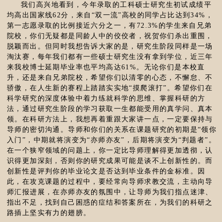
我们高兴地看到，今年录取的工科硕士研究生初试成绩平
均高出国家线62分，来自“双一流”高校的同学占比达到34%，
第一志愿录取的比例接近六分之一，有72.3%的学生来自兄弟
院校，你们无疑都是同龄人中的佼佼者，祝贺你们杀出重围，
脱颖而出。但同时我想告诉大家的是，研究生阶段同样是一场
淘汰赛，每年我们都有一些硕士研究生没有拿到学位，近三年
来我校博士延期毕业率也平均高达61%。无论你们是本校直
升，还是来自兄弟院校，希望你们以清零的心态，不懈怠、不
骄傲，在人生新的赛程上踏踏实实地“摸爬滚打”。希望你们在
科学研究的深度体验中着力练就科学的思维、掌握科研的方
法，通过研究生阶段的学习获取一生都能受用的真学问、真本
领。在科研方法上，我想再着重跟大家讲一点，一定要保持与
导师的密切沟通。导师和你们的关系在课题研究的初期是“领你
入门”，中期就将演变为“亦师亦友”，后期将演变为“判题者”。
在一个狭窄领域的问题上，你一定比导师理解得更加透彻，认
识得更加深刻，否则你的研究成果可能是谈不上创新性的。而
创新性是评判你的毕业论文是否达到毕业条件的金标准。因
此，在攻克课题的过程中，要经常向导师求教交流，主动向导
师汇报进展，在亦师亦友的氛围中，让导师为我们指点迷津、
指出不足，找到自己困惑的症结和答案所在，为我们的科研之
路插上坚实有力的翅膀。