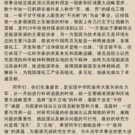
研事业锚定煤炭清洁高效利用这一国家和区域重大战略需求，
数十年如一日躬耕在被许多人称作“苦、难、穷”的煤化工领
域，一辈子甘守很多人眼里的“不光鲜”的“乌金”事业。记得我
第一次参观谢院士实验室的时候，墙面上有几行文字让我极为
震撼，是约20年前他对煤炭的深刻认识：“一方面由于禀赋特点
是能源资源的主要提供者，另一方面因为技术落后又是环境生
态的主要污染源，煤炭对中国而言无疑是一种两难选择，发展
煤化工、开发和推广洁净煤技术是唯一出路。”语言很平实，但
它体现了一位科学家的求真务实和高瞻远瞩。谢克昌院士以穷
究真理的科学精神和脚踏实地的实干精神，始终为实现能源清
洁高效利用，推进能源革命、保障国家能源安全殚精竭虑、不
懈奋斗，为我国煤化工产业高端化、多元化、低碳化做出了卓
越贡献。
同学们，你们生逢盛世，是实现中华民族伟大复兴的生力
军，从一开始进行科研选题的时候，就一定要瞄准国家和区域
重大战略需求，选择“顶天立地”的科研，着眼于攻克“卡脖
子”难题，为国家科技自立自强贡献智慧和力量。选题时，一定
要与导师一起，对研究问题的价值做出认真细致的评判，兼顾
问题的重要性、挑战度以及解决问题的可行性。最好的研究方
向是既“顶天”、又“立地”。希望同学们都能选择一个“值得
做”的课题，为圆满完成研究生学业、为今后学术事业的更大进