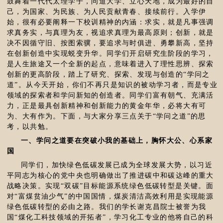
鼓舞着一代代太理学子，问道大学、立心天地，成为最好的自
己，为国家、为民族、为人民贡献青春、接续前行。入学伊
始，很有必要阐释一下校训精神的内涵：求实，就是凡事强调
求真务实，与真理为友，视追求真理为最高原则；创新，就是
决不因循守旧、按图索骥，要追求与时俱进、勇攀新高，坚持
在创新创造中实现蜕变升华。同学们开启研究生阶段的学习，
是人生旅途又一个全新的起点，意味着进入了理性思辨、探索
创新的更高阶段，踏上了研究、探索、发现与创造的“学问之
道”。从今天开始，你们不再只是知识的被动学习者，而是专业
领域的探索者和学问新知的创造者。同学们富有朝气、充满活
力，正是最具创新精神和创新能力的黄金年华，必将大有可
为、大有作为。下面，与大家分享三点关于“学问之道”的思
考，以共勉。
一、学问之道要在突破小我的基础上，胸怀大公、心系家
国
同学们，加快绿色低碳发展已成为全球发展大势，以习近
平同志为核心的党中央也明确做出了推进碳中和碳达峰的重大
战略决策。实现“双碳”目标能源系统绿色低碳转型是关键。面
对“富煤贫油少气”的中国国情，煤炭清洁高效利用是实现能源
绿色低碳转型的必由之路。我们的学长谢克昌院士被誉为我
国“煤化工科技领域的开拓者”，学习化工专业的他将自己的科