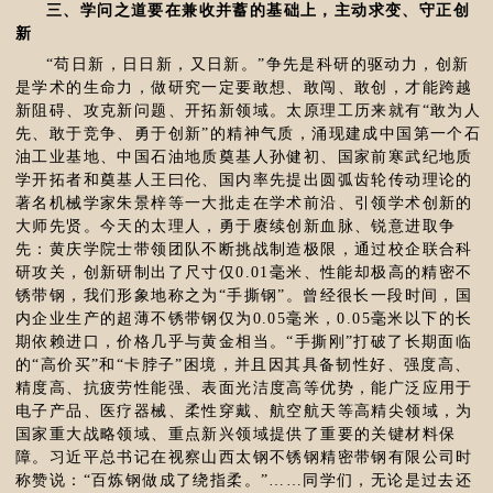
三、学问之道要在兼收并蓄的基础上，主动求变、守正创
新
“苟日新，日日新，又日新。”争先是科研的驱动力，创新
是学术的生命力，做研究一定要敢想、敢闯、敢创，才能跨越
新阻碍、攻克新问题、开拓新领域。太原理工历来就有“敢为人
先、敢于竞争、勇于创新”的精神气质，涌现建成中国第一个石
油工业基地、中国石油地质奠基人孙健初、国家前寒武纪地质
学开拓者和奠基人王曰伦、国内率先提出圆弧齿轮传动理论的
著名机械学家朱景梓等一大批走在学术前沿、引领学术创新的
大师先贤。今天的太理人，勇于赓续创新血脉、锐意进取争
先：黄庆学院士带领团队不断挑战制造极限，通过校企联合科
研攻关，创新研制出了尺寸仅0.01毫米、性能却极高的精密不
锈带钢，我们形象地称之为“手撕钢”。曾经很长一段时间，国
内企业生产的超薄不锈带钢仅为0.05毫米，0.05毫米以下的长
期依赖进口，价格几乎与黄金相当。“手撕刚”打破了长期面临
的“高价买”和“卡脖子”困境，并且因其具备韧性好、强度高、
精度高、抗疲劳性能强、表面光洁度高等优势，能广泛应用于
电子产品、医疗器械、柔性穿戴、航空航天等高精尖领域，为
国家重大战略领域、重点新兴领域提供了重要的关键材料保
障。习近平总书记在视察山西太钢不锈钢精密带钢有限公司时
称赞说：“百炼钢做成了绕指柔。”……同学们，无论是过去还