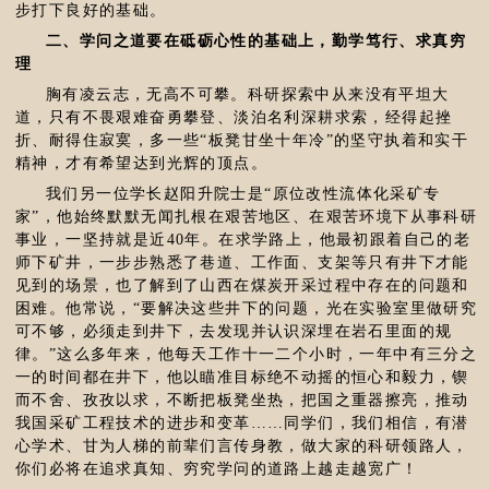
步打下良好的基础。
二、学问之道要在砥砺心性的基础上，勤学笃行、求真穷
理
胸有凌云志，无高不可攀。科研探索中从来没有平坦大
道，只有不畏艰难奋勇攀登、淡泊名利深耕求索，经得起挫
折、耐得住寂寞，多一些“板凳甘坐十年冷”的坚守执着和实干
精神，才有希望达到光辉的顶点。
我们另一位学长赵阳升院士是“原位改性流体化采矿专
家”，他始终默默无闻扎根在艰苦地区、在艰苦环境下从事科研
事业，一坚持就是近40年。在求学路上，他最初跟着自己的老
师下矿井，一步步熟悉了巷道、工作面、支架等只有井下才能
见到的场景，也了解到了山西在煤炭开采过程中存在的问题和
困难。他常说，“要解决这些井下的问题，光在实验室里做研究
可不够，必须走到井下，去发现并认识深埋在岩石里面的规
律。”这么多年来，他每天工作十一二个小时，一年中有三分之
一的时间都在井下，他以瞄准目标绝不动摇的恒心和毅力，锲
而不舍、孜孜以求，不断把板凳坐热，把国之重器擦亮，推动
我国采矿工程技术的进步和变革……同学们，我们相信，有潜
心学术、甘为人梯的前辈们言传身教，做大家的科研领路人，
你们必将在追求真知、穷究学问的道路上越走越宽广！