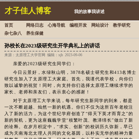
才子佳人博客
我的故事我讲述
首页
网络日志
心海导航
编程开发
网站设计
教学研究
杂七杂八
养生保健
孙校长在2023级研究生开学典礼上的讲话
来源：太原理工大学官网 编辑：xjh 2023-09-06
亲爱的2023级研究生同学们：
今日云景好，水绿秋山明，3878名硕士研究生和413名博士
研究生加入了太原理工大家庭。首先，我谨代表学校，向你们
致以诚挚的祝贺！同时，向支持你们选择太原理工继续求学的
家长、老师和亲友们，表示衷心的感谢！
对于太原理工大学来说，每年研究生新同学的到来，都是
一次不断超越、灿然一新的机遇。你们不仅为这所百年老校注
入了新的活力，为这个世纪学府创造了“得天下英才而育之”的
新的契机，更为这座巍巍学堂“枝繁叶茂、教泽绵长”做出了新
的诠释。在岁月积淀中，“求实、创新”的校训历久弥新，早已
成为天南海北太理人共同的文化基因，以朴实无华的精神力量