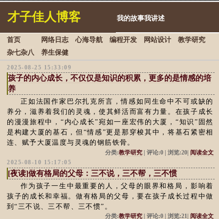
才子佳人博客
我的故事我讲述
首页
网络日志
心海导航
编程开发
网站设计
教学研究
杂七杂八
养生保健
2025-08-25 15:33:09
孩子的内心成长，不仅仅是知识的积累，更多的是情感的培
养
正如法国作家巴尔扎克所言，情感如同生命中不可或缺的
养分，滋养着我们的灵魂，使其鲜活而富有力量。在孩子成长
的漫漫旅程中，“内心成长”宛如一座宏伟的大厦，“知识”固然
是构建大厦的基石，但“情感”更是那穿梭其中，将基石紧密相
连、赋予大厦温度与灵魂的钢筋铁骨。
分类:
教学研究
| 评论:0 | 浏览:20|
阅读全文
2025-08-10 15:17:05
[夜读]做有格局的父母：三不说，三不帮，三不惯
作为孩子一生中最重要的人，父母的眼界和格局，影响着
孩子的成长和幸福。做有格局的父母，要在孩子成长过程中做
到“三不说、三不帮、三不惯”。
分类:
教学研究
| 评论:0 | 浏览:21|
阅读全文