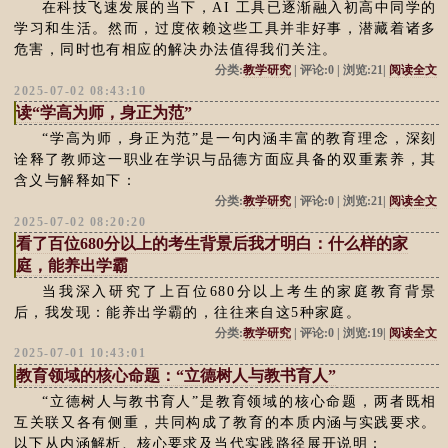
在科技飞速发展的当下，AI 工具已逐渐融入初高中同学的
学习和生活。然而，过度依赖这些工具并非好事，潜藏着诸多
危害，同时也有相应的解决办法值得我们关注。
分类:
教学研究
| 评论:0 | 浏览:21|
阅读全文
2025-07-02 08:43:10
读“学高为师，身正为范”
“学高为师，身正为范”是一句内涵丰富的教育理念，深刻
诠释了教师这一职业在学识与品德方面应具备的双重素养，其
含义与解释如下：
分类:
教学研究
| 评论:0 | 浏览:21|
阅读全文
2025-07-02 08:20:20
看了百位680分以上的考生背景后我才明白：什么样的家
庭，能养出学霸
当我深入研究了上百位680分以上考生的家庭教育背景
后，我发现：能养出学霸的，往往来自这5种家庭。
分类:
教学研究
| 评论:0 | 浏览:19|
阅读全文
2025-07-01 10:43:01
教育领域的核心命题：“立德树人与教书育人”
“立德树人与教书育人”是教育领域的核心命题，两者既相
互关联又各有侧重，共同构成了教育的本质内涵与实践要求。
以下从内涵解析、核心要求及当代实践路径展开说明：