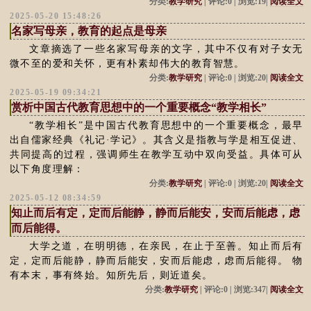
分类:
教学研究
| 评论:0 | 浏览:19|
阅读全文
2025-05-20 15:48:26
名家写母亲，教育的起点是母亲
文章摘选了一些名家写母亲的文字，其中不仅有对子女无
微不至的爱和关怀，更有朴素却伟大的教育智慧。
分类:
教学研究
| 评论:0 | 浏览:20|
阅读全文
2025-05-19 09:34:21
赏析中国古代教育思想中的一个重要概念“教学相长”
“教学相长”是中国古代教育思想中的一个重要概念，最早
出自儒家经典《礼记·学记》。其含义是指教与学是相互促进、
共同提高的过程，强调师生在教学互动中双向受益。具体可从
以下角度理解：
分类:
教学研究
| 评论:0 | 浏览:20|
阅读全文
2025-05-12 08:34:59
知止而后有定，定而后能静，静而后能安，安而后能虑，虑
而后能得。
大学之道，在明明德，在亲民，在止于至善。知止而后有
定，定而后能静，静而后能安，安而后能虑，虑而后能得。 物
有本末，事有终始。知所先后，则近道矣。
分类:
教学研究
| 评论:0 | 浏览:347|
阅读全文