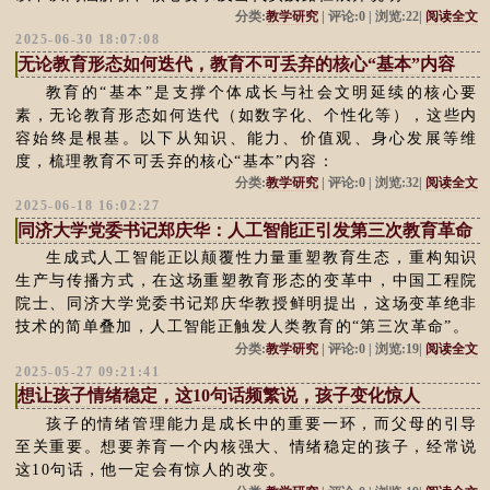
分类:
教学研究
| 评论:0 | 浏览:22|
阅读全文
2025-06-30 18:07:08
无论教育形态如何迭代，教育不可丢弃的核心“基本”内容
教育的“基本”是支撑个体成长与社会文明延续的核心要
素，无论教育形态如何迭代（如数字化、个性化等），这些内
容始终是根基。以下从知识、能力、价值观、身心发展等维
度，梳理教育不可丢弃的核心“基本”内容：
分类:
教学研究
| 评论:0 | 浏览:32|
阅读全文
2025-06-18 16:02:27
同济大学党委书记郑庆华：人工智能正引发第三次教育革命
生成式人工智能正以颠覆性力量重塑教育生态，重构知识
生产与传播方式，在这场重塑教育形态的变革中，中国工程院
院士、同济大学党委书记郑庆华教授鲜明提出，这场变革绝非
技术的简单叠加，人工智能正触发人类教育的“第三次革命”。
分类:
教学研究
| 评论:0 | 浏览:19|
阅读全文
2025-05-27 09:21:41
想让孩子情绪稳定，这10句话频繁说，孩子变化惊人
孩子的情绪管理能力是成长中的重要一环，而父母的引导
至关重要。想要养育一个内核强大、情绪稳定的孩子，经常说
这10句话，他一定会有惊人的改变。