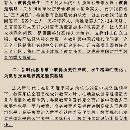
有人；
教育是民生
，关系到人民的生活质量和未来发展；
教育
是战略
，关系到国家经济安全和国际竞争实力。要求我们透
过“三大属性”，检验教育强国建设的成效，就是要看我们是否
回答好“培养什么人、怎样培养人、为谁培养人”的根本问题，
是否回答好人民群众对更高质量更加多样教育需求、让人民群
众满意的问题，是否回答好高端人才培养、支撑科技自立自
强、服务区域经济社会发展、有效引领中国式现代化问题。
这
三个问题是我们必须担负起的历史责任。只有高质量回答好这
三个问题，我们才真正建成了教育强国。这也是中国对世界教
育的重大贡献。
二、新时代教育事业取得历史性成就、发生格局性变化，
为教育强国建设奠定坚实基础
进入新时代，在以习近平同志为核心的党中央坚强领导
下，教育系统全面贯彻党的教育方针，推动建成
世界规模最大
且有质量的教育体系，各级教育普及程度全面超越中高收入国
家平均水平，学前教育、义务教育普及程度达到高收入国家平
均水平，高等教育进入世界公认的普及化阶段，教育现代化发
展总体水平跨入世界中上国家行列，教育强国建设迈出坚实步
伐。