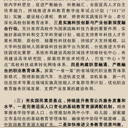
校内学科壁垒，促进产教融合、科教融汇，全面提高人才自主
培养能力。持续推进本科教育教学改革试点计划（“101”计
划）实施，建设核心课程、教材、师资和实践项目平台，牵引
深化高校创新教育改革。
三是实施科技创新与产业创新深度融
合行动。
充分发挥高校作为国家战略科技力量的重要作用，实
施好基础学科和交叉学科突破计划，稳定支持青年科技人才开
展长周期、原创性、颠覆性科技创新，持续扩大支持规模。以
大学科技园纳入国家级科技创新平台为契机，分批推进大学科
技园优化重塑，系统布局建设高校区域技术转移转化中心，布
局建设高等研究院，探索培养技术经理人，打造“中心＋节
点”高校科技成果转化网络体系。
四是构建职普融通、产教融
合的职业教育体系。
探索“一省一策”的省域现代职业教育体系
新模式，围绕新能源汽车、先进轨道交通、农机装备、新一代
信息技术等重点领域实施高技能人才集群培养计划，优化职业
教育服务区域发展、支撑产业发展的建设布局。
（
三）夯实国民素质基点，持续提升教育公共服务质量和
水平。一是完善适应人口变化的基础教育资源调配机制。
精准
掌握各学段学龄人口，合理规划布局中小学、幼儿园，探索建
立市县结合的基础教育管理体制，确保初中阶段平稳渡峰，
高
中阶段教育资源大幅扩充。
二是加快推进义务教育优质均衡。