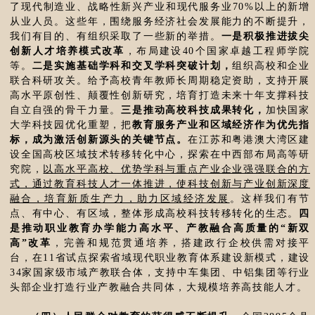
了现代制造业、战略性新兴产业和现代服务业70%以上的新增
从业人员。这些年，围绕服务经济社会发展能力的不断提升，
我们有目的、有组织采取了一些新的举措。
一是积极推进拔尖
创新人才培养模式改革
，布局建设40个国家卓越工程师学院
等。
二是实施基础学科和交叉学科突破计划，
组织高校和企业
联合科研攻关。给予高校青年教师长周期稳定资助，支持开展
高水平原创性、颠覆性创新研究，培育打造未来十年支撑科技
自立自强的骨干力量。
三是推动高校科技成果转化，
加快国家
大学科技园优化重塑，把
教育服务产业和区域经济作为优先指
标，成为激活创新源头的关键节点。
在江苏和粤港澳大湾区建
设全国高校区域技术转移转化中心，探索在中西部布局高等研
究院，
以高水平高校、优势学科与重点产业企业强强联合的方
式，通过教育科技人才一体推进，使科技创新与产业创新深度
融合，培育新质生产力，助力区域经济发展
。这样我们有节
点、有中心、有区域，整体形成高校科技转移转化的生态。
四
是推动职业教育办学能力高水平、产教融合高质量的“新双
高”改革
，完善和规范贯通培养，搭建政行企校供需对接平
台，在11省试点探索省域现代职业教育体系建设新模式，建设
34家国家级市域产教联合体，支持中车集团、中铝集团等行业
头部企业打造行业产教融合共同体，大规模培养高技能人才。