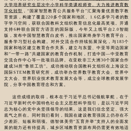
大学培养研究生层次中小学科学类课程师资。大力推进教育数
字化转型
，“国家智慧教育公共服务平台”汇聚海量优质数字教
育资源，构建了覆盖220多个国家和地区、1.6亿多学习者的数
字学习空间，获联合国教科文组织教育信息化最高奖项。开通
支持6种联合国官方语言的国际版，今年又上线平台2.0智能
版，发布中国智慧教育白皮书，推出国家终身学习教育平台，
服务学习型社会构建。对外交流合作持续拓展深化，与183个
国家和地区建立教育合作关系，建立与东盟、中亚等周边国家
和“一带一路”共建国家的教育合作机制，打造中国—中亚教育
交流合作中心等一批项目品牌。在亚欧非三大洲30个国家合作
建成34所“鲁班工坊”。成功推动联合国教科文组织在上海设立
国际STEM教育研究所，成功举办世界数字教育大会、世界中
文大会、世界职业技术教育发展大会等，成立全球教师发展学
院，分享中国教育理念和方案。
这些成绩的取得，根本在于习近平总书记领航掌舵，在于
习近平新时代中国特色社会主义思想科学指引，是以习近平同
志为核心的党中央坚强领导的结果。这是我们信念坚定、强大
底气之所在。同时我们看到，我国在建设教育强国上仍存在不
少差距、短板和弱项。德智体美劳“五育并举”支持人的全面发
展的能力还有待提高，城乡区域教育资源布局仍需更有效地适