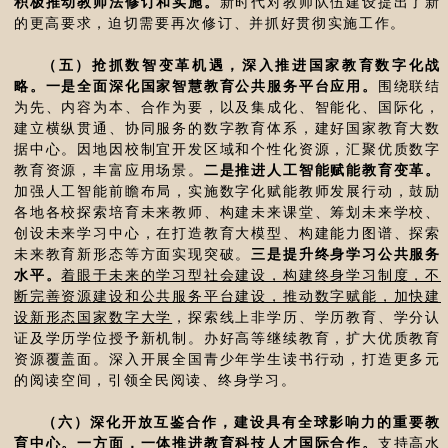
积极推动教师法修订和实施。
新时代对教师队伍建设提出了新
的更高要求，迫切需要再次修订、并抓好贯彻实施工作。
（五）抢抓数智变革机遇，深入推进国家教育数字化战
略。一是全面深化国家智慧教育公共服务平台应用。
围绕联结
为先、内容为本、合作为要，以及集成化、智能化、国际化，
建立横纵贯通、协同服务的数字教育体系，建好国家教育大数
据中心。因地因校制宜开发区域和个性化资源，汇聚优质数字
教育资源，丰富应用场景。
二是推进人工智能赋能教育变革。
加强人工智能前瞻布局，实施数字化赋能教师发展行动，鼓励
各地各校探索培育未来教师、构建未来课堂、筹划未来学校、
创设未来学习中心，在打造教育大模型、构建能力图谱、探索
未来教育新形态等方面实现突破。
三是提升终身学习公共服务
水平。
着眼于未来的学习型社会建设，构建终身学习制度，不
断完善资源建设和公共服务平台建设，推动数字赋能，加快建
设新形态国家数字大学
，探索线上非学历、学历教育、学分认
证及学历学位授予新机制。办好高等继续教育，扩大优质教育
资源覆盖面。深入开展全国青少年学生读书行动，打造更多元
的阅读空间，引领全民阅读、终身学习。
（六）深化开放互鉴合作，建设具有全球影响力的重要教
育中心。一方面，一体推进教育科技人才国际合作。
支持高水