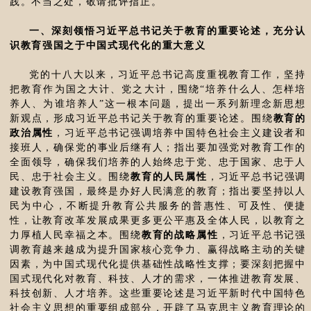
践。不当之处，敬请批评指正。
一、深刻领悟习近平总书记关于教育的重要论述，充分认
识教育强国之于中国式现代化的重大意义
党的十八大以来，习近平总书记高度重视教育工作，坚持
把教育作为国之大计、党之大计，围绕“培养什么人、怎样培
养人、为谁培养人”这一根本问题，提出一系列新理念新思想
新观点，形成习近平总书记关于教育的重要论述。围绕
教育的
政治属性
，习近平总书记强调培养中国特色社会主义建设者和
接班人，确保党的事业后继有人；指出要加强党对教育工作的
全面领导，确保我们培养的人始终忠于党、忠于国家、忠于人
民、忠于社会主义。围绕
教育的人民属性
，习近平总书记强调
建设教育强国，最终是办好人民满意的教育；指出要坚持以人
民为中心，不断提升教育公共服务的普惠性、可及性、便捷
性，让教育改革发展成果更多更公平惠及全体人民，以教育之
力厚植人民幸福之本。围绕
教育的战略属性
，习近平总书记强
调教育越来越成为提升国家核心竞争力、赢得战略主动的关键
因素，为中国式现代化提供基础性战略性支撑；要深刻把握中
国式现代化对教育、科技、人才的需求，一体推进教育发展、
科技创新、人才培养。这些重要论述是习近平新时代中国特色
社会主义思想的重要组成部分，开辟了马克思主义教育理论的