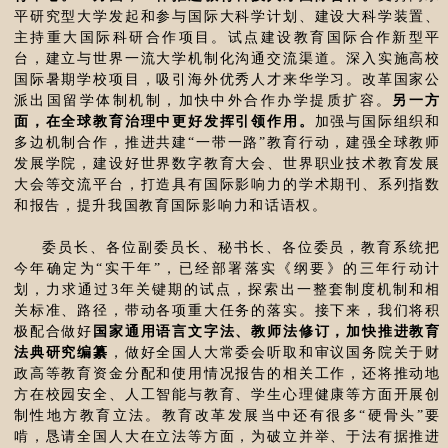
平研究型大学发起和参与国际大科学计划、建设大科学装置、
主持重大国际科研合作项目。试点建设教育国际合作新型平
台，建立与世界一流大学机制化沟通交流渠道。深入实施高校
国际暑期学校项目，吸引海外优秀人才来华学习。改革国家公
派出国留学体制机制，加快中外合作办学提质扩容。
另一方
面，在全球教育治理中更好发挥引领作用。
加强与国际组织和
多边机制合作，推进共建“一带一路”教育行动，建强全球教师
发展学院，建设好世界数字教育大会、世界职业技术教育发展
大会等交流平台，打造具有国际影响力的学术期刊、系列指数
和报告，提升我国教育国际影响力和话语权。
委员长、各位副委员长、秘书长、各位委员，教育系统把
今年确定为“实干年”，已经部署落实《纲要》的三年行动计
划，力求通过3年关键期的试点，探索出一整套制度机制和相
关标准、路径，带动各项重大任务的落实。接下来，我们将积
极配合做好
国家通用语言文字法、教师法修订，加快推进教育
法典研究编纂
，做好全国人大常委会听取和审议国务院关于财
政高等教育资金分配和使用情况报告的相关工作，还将推动地
方在校园安全、人工智能与教育、学生心理健康等方面开展创
制性地方教育立法。教育改革发展当中还有很多“硬骨头”要
啃，恳请全国人大在立法等方面，为破立并举、于法有据推进