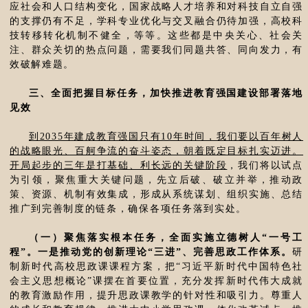
应社会和人口结构变化，国家战略人才培养和对科技自立自强
的支撑仍有不足，学科专业优化与交叉融合仍待加强，高校科
技转移转化机制不健全，等等。这些都是中央关心、社会关
注、群众关切的热点问题，需要我们同题共答、同向发力，有
效破解难题。
三、全面把握目标任务，加快推进教育强国建设部署落地
见效
到2035年建成教育强国只有10年时间，我们要以百年树人
的战略眼光、百舸争流的奋斗姿态，朝着既定目标扎实迈进。
开局起步的三年是打基础、利长远的关键阶段
，我们将以试点
为引领，聚焦重大关键问题，先立后破、破立并举，推动政
策、资源、机制有效集成，形成从系统谋划、组织实施、总结
推广到完善制度的链条，确保各项任务落到实处。
（一）聚焦落实根本任务，全面实施立德树人“一号工
程”。一是推动党的创新理论“三进”、完善思政工作体系。
研
制新时代高校思政课课程方案，把“习近平新时代中国特色社
会主义思想概论”课摆在首要位置，充分发挥新时代伟大成就
的教育激励作用，提升思政课教学的针对性和吸引力。尊重人