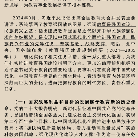
新境界，为教育事业发展提供了根本遵循。
2024年9月，习近平总书记出席全国教育大会并发表重要
讲话，系统擘画了教育强国战略图景，强调
教育是强国建设、
民族复兴之基；指出建成教育强国是近代以来中华民族梦寐以
求的美好愿望，是实现以中国式现代化全面推进强国建设、民
族复兴伟业的先导任务、坚实基础、战略支撑
。随后，党中
央、国务院印发《教育强国建设规划纲要（2024—2035
年）》，细化实化了相关任务举措。这一系列重大部署，为我
们扎实推进教育强国建设指明了方向。更加准确理解和把握习
近平总书记关于教育的重要论述，要求我们在教育与中国式现
代化、中国教育与世界的全新坐标中，看清楚教育内外部环境
深刻而巨大的变化，进而把握好教育的时代方位、责任和重大
任务。
（一）国家战略利益和目标的发展赋予教育新的历史使
命。
党的二十大报告明确，新时代新征程中国共产党的使命任
务，是团结带领全国各族人民建成社会主义现代化强国、实现
第二个百年奋斗目标，以中国式现代化全面推进中华民族伟大
复兴；将“加快构建新发展格局，着力推动高质量发展”“实施
科教兴国战略，强化现代化建设人才支撑”作为这一使命任务