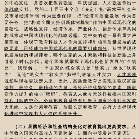
的中心支柱，并首次把
教育强国、科技强国、人才强国作出一
体战略
安排。党的二十届三中全会《决定》把“高水平社会主
义市场经济体制”作为重要保障，把“经济高质量发展”作为首
要任务，把“构建全面支持创新体制机制”作为中国式现代化的
基础性、战略性支撑，经济体系、产业体系、创新体系等共同
构成推动中国式现代化的战略必需。党中央的这一系列重大决
策部署，体现了
教育科技人才作为支撑和引领高质量发展的战
略要素，已经成为中国式现代化的重要组成部分
。从世界现代
化发展经历和规律看，哪个国家的人才素质和科技创新跟上并
引领了时代步伐，这个国家就掌握了现代化创新发展的“金钥
匙”。我理解，一个国家的综合实力是“硬实力”乘以“软实
力”，无论“硬实力”“软实力”归根到底靠人才实力，
人才素质
既影响现在更决定未来
。因此，
高质量教育是实现国强民富最
深刻、最持久、最磅礴的力量，是经济持续繁荣的要素、国家
竞争力提升的核心“密码”。教育从未像今天这样被推向国家利
益和目标的中心。必须把教育系统有机融入国家经济社会发展
大系统，立足全局看教育、放眼长远看教育，在有力支撑现代
化进程中实现由大到强的系统跃升。
（二）我国经济和社会结构变化对教育提出更高要求。
从
中等收入国家向高收入国家跨越，进而向中等发达国家迈进，