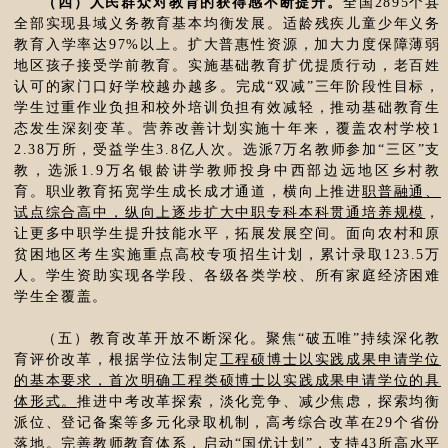
（四）人民群众对教育的获得感不断提升。
全国2895个县
全部实现县域义务教育基本均衡发展。适龄残疾儿童少年义务
教育入学率达97%以上。扩大普惠性资源，加大力度保障薄弱
地区孩子接受学前教育。实施基础教育扩优提质行动，老百姓
认可的家门口好学校越办越多。完成“双减”三年阶段性目标，
学生过重作业负担和校外培训负担有效减轻，推动基础教育生
态发生深刻变革。营养改善计划实施十年来，覆盖农村学校1
2.38万所，受益学生3.8亿人次。选派7万名教师参加“三区”支
教，选派1.9万名银龄讲学教师投身中西部边远地区乡村教
育。职业教育拓宽学生成长成才通道，横向上推进
职普融通、
试点综合高中，纵向上逐步扩大中职专科本科贯通培养规模
，
让更多中职学生提升技能水平，拓展发展空间。面向农村和原
贫困地区考生实施重点高校专项招生计划，累计录取123.5万
人。学生资助实现各学段、各级各类学校、所有家庭经济困难
学生全覆盖。
（五）教育改革开放不断深化。聚焦“破五唯”持续深化教
育评价改革，根据学位法制定
工程硕博士以实践成果申请学位
的基本要求，首次明确工程类硕博士以实践成果申请学位的具
体形式。
推进中考改革探索，淡化竞争、减少焦虑，探索均衡
派位、登记备案等多元化录取机制，高考综合改革在29个省份
落地。完善教师教育体系，
启动“国优计划”，支持43所高水平