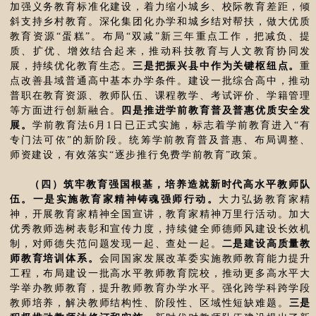
加强义务教育标准化建设，着力缩小城乡、校际教育差距，倾
斜支持乡村教育。深化集团化办学和城乡结对帮扶，做大优质
教育资源“蛋糕”。布局“双减”新三年重点工作，把减负、提
质、扩优、增效结合起来，推动科技教育与人文教育协同发
展，持续优化教育生态。
三是把振兴县中作为关键枢纽点。
重
点改善县域普通高中基本办学条件。建设一批综合高中，推动
普职在教育资源、教师队伍、课程教学、考试评价、学籍管理
等方面进行创新融合。
四是推进学前教育普及普惠优质安全发
展。
学前教育法6月1日已正式实施，标志着学前教育进入“有
专门法可依”的新阶段。统筹学前教育普及普惠、布局调整、
师资建设，有效落实“逐步推行免费学前教育”政策。
（四）筑牢教育强国根基，培养造就新时代高水平教师队
伍。一是实施教育家精神铸魂强师行动。
大力弘扬教育家精
神，开展教育家精神全国宣讲，教育家精神万里行活动。加大
优秀教师选树表彰和宣传力度，持续健全师德师风建设长效机
制，对师德失范问题发现一起、查处一起。
二是建设高质量教
师教育培训体系。
会同国家发展改革委实施教师教育能力提升
工程，布局建设一批高水平教师教育院校，推动更多高水平大
学举办教师教育，提升教师教育办学水平。强化跨学科跨学段
教师培养，解决教师结构性、阶段性、区域性短缺难题。
三是