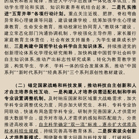
的成长和教育规律，推进大中小学思政课一体化改革试点，推
动学生理论和实践、知识和素养有机结合起来。
二是扎实推
进“五育并举”各项行动计划。
重点关注近视、肥胖、脊柱弯曲
异常和心理健康等问题，建设健康学校，统筹加强学生心理健
康教育、生命安全教育。推动校家社协同育人“教联体”建设，
建立常态化部门沟通协调机制，学校强化主导作用，家长履行
家庭教育主体责任，社会有效支持服务，为学生健康成长护
航。
三是构建中国哲学社会科学自主知识体系。
持续推进党的
创新理论体系化学理化研究阐释，加快构建中国哲学社会科学
自主知识体系,推动产出标志性研究成果，转化为教育教学资
源，构筑学生、学术、学科一体的综合发展体系。推动“中国
系列”“新时代系列”“经典系列”三个系列原创性教材建设。
（二）锚定国家战略和科技发展，推动科技自主创新和人
才自主培养良性互动
。
一是构建人才培养供需适配机制和学科
专业设置调整机制。
及时响应国家和区域重大战略需求，加大
学科专业调整优化力度，同步加大研究生、本科、专科专业协
同联动，快速布局急需学科专业。研制并完善国家人才供需对
接大数据平台，提升对市场人才需求的感知和匹配能力。分类
推进高校改革，
自主科学确定“双一流”标准，逐步扩大优质高
校本科招生规模
，持续完善高等教育体系。
二是探索拔尖创新
人才培养新模式。
围绕聚焦重大问题与科技发展，打破校际、