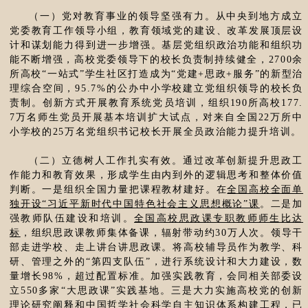
（一）党对教育事业的领导坚强有力。从中央到地方成立
党委教育工作领导小组，教育领域党的建设、改革发展顶层设
计和谋划能力得到进一步增强。基层党组织政治功能和组织功
能不断增强，高校党委领导下的校长负责制持续健全，2700余
所高校“一站式”学生社区打造成为“党建+思政+服务”的新型治
理综合空间，95.7%的公办中小学校建立党组织领导的校长负
责制。创新方式开展教育系统党员培训，组织190所高校177.
7万名师生党员开展基本培训扩大试点，对来自全国22万所中
小学校的25万名党组织书记校长开展全员政治能力提升培训。
（二）立德树人工作扎实有效。通过改革创新提升思政工
作能力和教育效果，形成学生由内到外的逻辑思考和整体价值
判断。一是组织全国力量把课程教材建好。在
全国高校全面单
独开设“习近平新时代中国特色社会主义思想概论”课
。二是加
强教师队伍建设和培训。
全国高校思政课专职教师师生比达
标
，组织思政课教师集体备课，辐射带动约30万人次。领导干
部走进学校、走上讲台讲思政课。将高校辅导员作为教学、科
研、管理之外的“第四支队伍”，进行系统设计和大力建设，数
量增长98%，超过配置标准。加强实践教育，会同相关部委设
立550多家“大思政课”实践基地。三是大力实施高校党的创新
理论研究阐释和中国哲学社会科学自主知识体系构建工程，已