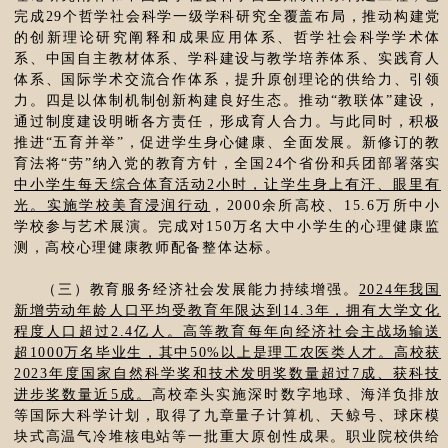
完成29个哲学社会科学一级学科研究全覆盖布局，推动构建党
的创新理论研究阐释和成果应用体系、哲学社会科学学术体
系、中国自主教材体系、学科建设与教学培养体系、实践育人
体系、国际学术交流合作体系，提升原创理论的供给力、引领
力。四是以体制机制创新构建良好生态。推动“教联体”建设，
通过制度建设明晰各方责任，形成育人合力。与此同时，积极
推进“五育并举”，促进学生身心健康、全面发展。新修订的教
育法将“劳”纳入党的教育方针，全国24个省份和兵团部署落实
中小学生每天综合体育活动2小时，让学生身上有汗、眼里有
光。实施学校美育浸润行动
，2000余所高校、15.6万所中小
学校参与艺术展演。完成对150万名大中小学生的心理健康监
测，高校心理健康教师配备整体达标。
（三）教育服务经济社会发展能力持续增强。
2024年我国
新增劳动年龄人口平均受教育年限达到14.3年，拥有大学文化
程度人口超过2.4亿人。高等教育每年向经济社会主战场输送
超1000万名毕业生，其中50%以上是理工农医类人才。高校获
2023年度国家自然科学奖和技术发明奖数量超过7成、获科技
进步奖数量近5成。
高校牵头实施深时数字地球、海洋负排放
等国际大科学计划，取得了九章量子计算机、天鲸号、球床模
块式高温气冷堆核电站等一批重大原创性成果。职业院校供给