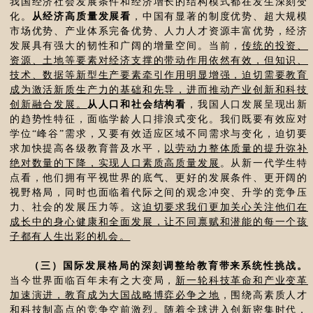
我国经济社会发展条件和经济增长的结构模式都在发生深刻变
化。
从经济高质量发展看
，中国有显著的制度优势、超大规模
市场优势、产业体系完备优势、人力人才资源丰富优势，经济
发展具有强大的韧性和广阔的增量空间。当前，
传统的投资、
资源、土地等要素对经济支撑的带动作用依然有效，但知识、
技术、数据等新型生产要素牵引作用明显增强，迫切需要教育
成为激活新质生产力的基础和先导，进而推动产业创新和科技
创新融合发展。
从人口和社会结构看
，我国人口发展呈现出新
的趋势性特征，面临学龄人口排浪式变化。我们既要有效应对
学位“峰谷”需求，又要有效适应区域不同需求与变化，迫切要
求加快提高各级教育普及水平，
以劳动力整体质量的提升弥补
绝对数量的下降，实现人口素质高质量发展
。从新一代学生特
点看，他们拥有平视世界的底气、更好的发展条件、更开阔的
视野格局，同时也面临着代际之间的观念冲突、升学的竞争压
力、社会的发展压力等。这
迫切要求我们更加关心关注他们在
成长中的身心健康和全面发展，让不同禀赋和潜能的每一个孩
子都有人生出彩的机会。
（三）国际发展格局的深刻调整给教育带来系统性挑战。
当今世界面临百年未有之大变局，
新一轮科技革命和产业变革
加速演进，教育成为大国战略博弈必争之地
，围绕高素质人才
和科技制高点的竞争空前激烈。随着全球进入创新密集时代，