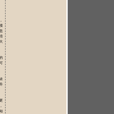
，
模
息
培
大
的
可
浓
升
更
，
知