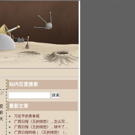
站内百度搜索
27
最新文章
堂
析
大