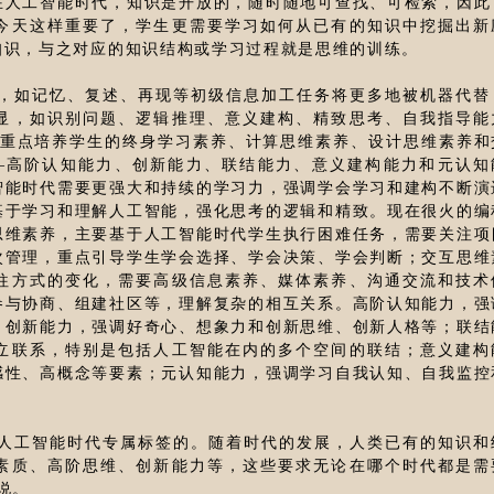
在人工智能时代，知识是开放的，随时随地可查找、可检索，因此
今天这样重要了，学生更需要学习如何从已有的知识中挖掘出新
知识，与之对应的知识结构或学习过程就是思维的训练。
降，如记忆、复述、再现等初级信息加工任务将更多地被机器代替
显，如识别问题、逻辑推理、意义建构、精致思考、自我指导能
应重点培养学生的终身学习素养、计算思维素养、设计思维素养和
—高阶认知能力、创新能力、联结能力、意义建构能力和元认知
智能时代需要更强大和持续的学习力，强调学会学习和建构不断演
基于学习和理解人工智能，强化思考的逻辑和精致。现在很火的编
思维素养，主要基于人工智能时代学生执行困难任务，需要关注项
次管理，重点引导学生学会选择、学会决策、学会判断；交互思维
往方式的变化，需要高级信息素养、媒体素养、沟通交流和技术
参与协商、组建社区等，理解复杂的相互关系。高阶认知能力，强
；创新能力，强调好奇心、想象力和创新思维、创新人格等；联结
立联系，特别是包括人工智能在内的多个空间的联结；意义建构
感性、高概念等要素；元认知能力，强调学习自我认知、自我监控
有人工智能时代专属标签的。随着时代的发展，人类已有的知识和
素质、高阶思维、创新能力等，这些要求无论在哪个时代都是需
说。