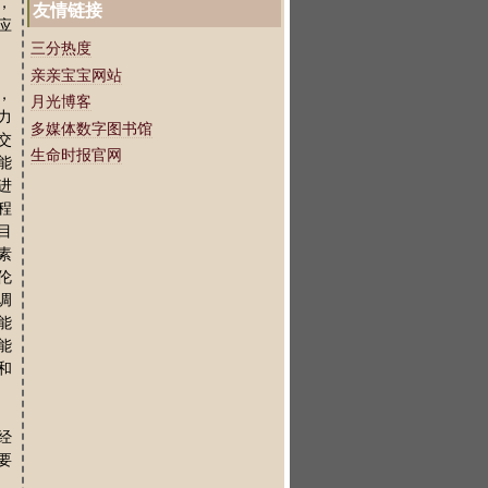
，
友情链接
应
三分热度
亲亲宝宝网站
，
月光博客
力
多媒体数字图书馆
交
生命时报官网
能
进
程
目
素
伦
调
能
能
和
经
要