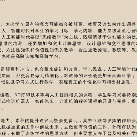
学、怎么学？原有的概念可能都会被颠覆。教育又该如何作出调整
，人工智能时代对学生的学习目标、学习内容、能力层级甚至心智
人工智能时代要以“思维教学”为主线，既强调基于认知能力的信
思维的培养，还要增加和突出计算思维、设计思维和交互思维的
识、方法性知识和价值性知识的教学，要注重教原理、教统筹、教
，也就是高阶认知和高阶学习。
只是颠覆和冲击，也会带来促进和改良。李志民说，人工智能时代
观层面，都更容易做到精细化，对教师的评价会更加全面而科学；
习惯以及学习方式进行教学，实现真正的个性化学习和因材施教。
编程、3D打印技术等与人工智能相关的课程，学生学习兴趣特别
形式推进机器人、智能汽车、计算机编程等课程的开设与完善，提
合。
及能力、素养的提升途径无疑会更多元，其中互联网发挥的作用会
从机械重复的工作中解放出来，去做更有价值的工作。孙曙辉认为
课程，有助于训练学生的思维方式，但主要意义在于普及相关科学