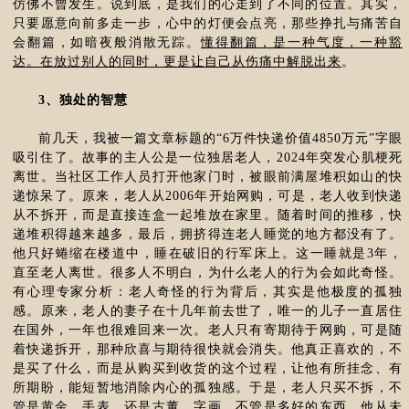
仿佛不曾发生。说到底，是我们的心走到了不同的位置。其实，
只要愿意向前多走一步，心中的灯便会点亮，那些挣扎与痛苦自
会翻篇，如暗夜般消散无踪。
懂得翻篇，是一种气度，一种豁
达。在放过别人的同时，更是让自己从伤痛中解脱出来
。
3、独处的智慧
前几天，我被一篇文章标题的“6万件快递价值4850万元”字眼
吸引住了。故事的主人公是一位独居老人，2024年突发心肌梗死
离世。当社区工作人员打开他家门时，被眼前满屋堆积如山的快
递惊呆了。原来，老人从2006年开始网购，可是，老人收到快递
从不拆开，而是直接连盒一起堆放在家里。随着时间的推移，快
递堆积得越来越多，最后，拥挤得连老人睡觉的地方都没有了。
他只好蜷缩在楼道中，睡在破旧的行军床上。这一睡就是3年，
直至老人离世。很多人不明白，为什么老人的行为会如此奇怪。
有心理专家分析：老人奇怪的行为背后，其实是他极度的孤独
感。原来，老人的妻子在十几年前去世了，唯一的儿子一直居住
在国外，一年也很难回来一次。老人只有寄期待于网购，可是随
着快递拆开，那种欣喜与期待很快就会消失。他真正喜欢的，不
是买了什么，而是从购买到收货的这个过程，让他有所挂念、有
所期盼，能短暂地消除内心的孤独感。于是，老人只买不拆，不
管是黄金、手表，还是古董、字画，不管是多好的东西，他从未