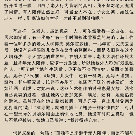
拆开看过一眼。明白了老人行为背后的真相，我不禁对老人充满
了同情。有人陪伴固然是好，可当爱人不在，子女远离，如这位
老人一样，到底该如何生活，才能不感到孤独呢？
有这样一位老人，虽是孤身一人，可依然活得丰盈自在。在
贝尔加湖畔，有一座每年有一半时间被冰雪覆盖的岛屿，岛上住
着一位80多岁的老太太柳博夫·莫尔霍多娃。十几年前，丈夫去世
后，她没有选择跟随儿女住在繁华的莫斯科，而是依旧住在这个
人烟稀少、冰天雪地的世界里。在别人看来，老太太居住环境太
差，且常年无人陪伴，应该十分孤独，所以她被外人称为“最孤独
的人。”可了解了她的生活后，你不仅不会同情她，反而会羡慕
她。她养了3只猫、4条狗、几头牛，还有一群鸡。她每天逗猫，
遛狗，和牛唠家常，忙得不亦乐乎。她还有广泛的兴趣爱好，比
如绘画、刺绣，对她来说，这些艺术创作的过程也是安放、洗涤
自己灵魂的过程，也让她内心更加充实，满足。还有，她最热爱
的滑冰。虽然现在的她走路都跛脚，可是只要一穿上儿时父亲为
她打造的“老土”溜冰鞋，就如同插上了翅膀一样轻快自如，可以
在一望无际的贝加尔湖面上畅快地飞舞。她没有时间去孤独，也
从不觉得孤独，如她自己所说：“我过得很充实。”
想起尼采的一句话：“
孤独不是来源于无人陪伴，而是不能与