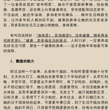
了一位备受欢迎的“老年明星”。她乐于接受新鲜事物，拍短视
频、直播带货，还在网上分享健康养生、穿衣搭配和仪态美学。
不仅如此，她还学油画、参加老年街舞队……晚年生活绚丽充
实，让许多年轻人都自叹不如。健康的身体让她的生活多姿多
彩，而多彩的生活又让她心情愉悦、身体更棒。
有句话说得好：
“身体是1，其他都是0。没有健康，拥有再多
也终究是0。”健康，是幸福生活的基石
。人到55岁，一定要养成
良好生活习惯，塑造一个健康的身体——这才是晚年幸福最可靠
的保障。
2、翻篇的能力
听过这样一个故事。从前有个媳妇，年轻时婆婆待她十分苛
刻。丈夫外出打工，她独自在家带着三个年幼的孩子，从早忙到
晚，辛苦不堪。可婆婆从不伸手帮忙，有了好吃的、好喝的，也
从不惦记她们母子。她心里委屈，找婆婆理论，非但没能换来半
分体贴，反而常被婆婆训斥一顿。无奈之下，她只能默默忍受，
日积月累，心里埋下了不少怨怼。多年过去，孩子们都已长大，
她的日子渐渐轻松起来。可婆婆年事已高，到了生活不能自理的
地步。媳妇不得已，只得接手照顾婆婆的任务。但每次伺候婆婆