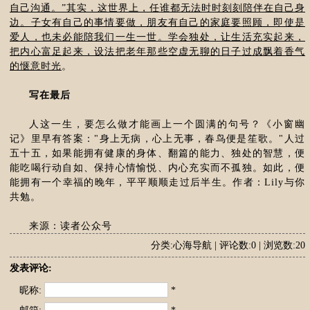
自己沟通。”其实，这世界上，任谁都无法时时刻刻陪伴在自己身
边。子女有自己的事情要做，朋友有自己的家庭要照顾，即使是
爱人，也未必能陪我们一生一世。学会独处，让生活充实起来，
把内心富足起来，设法把老年那些空虚无聊的日子过成飘着香气
的惬意时光
。
写在最后
人这一生，要怎么做才能画上一个圆满的句号？《小窗幽
记》里早有答案："身上无病，心上无事，春鸟便是笙歌。"人过
五十五，如果能拥有健康的身体、翻篇的能力、独处的智慧，便
能吃喝行动自如、保持心情愉悦、内心充实而不孤独。如此，便
能拥有一个幸福的晚年，平平顺顺走过后半生。作者：Lily与你
共勉。
来源：读者公众号
分类:心海导航 | 评论数:0 | 浏览数:20
发表评论:
昵称:
*