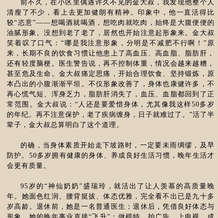
前不久，在小区里偶遇许久不见的金大叔，我发现他整个人
清瘦了不少，看上去更加健朗有精神。印象中，他一直活得比
较“恣意”——想喝酒就喝酒，想吃肉就吃肉，始终是大腹便便的
油腻形象。没想到老了老了，居然也开始注意起形象来。金大叔
笑着叹了口气：“哪是我注意形象，分明是不减肥不行啊！”原
来，长期不良的饮食习惯让他患上了高血压、高血脂、脂肪肝，
还有轻度脑梗。医生警告说，再不控制体重，情况会越来越糟，
甚至危及生命。金大叔痛定思痛，开始合理饮食、坚持锻炼，原
本凸出的小腹渐渐平坦。不仅形象改善了，身体也康健许多，不
再心慌气短、浑身乏力，脂肪肝消失了，血压、血脂都回到了正
常范围。金大叔说：“人还是要爱惜身体，尤其像我这样50多岁
的年纪。再不注意保护，老了疾病缠身，日子就难过了。”活了半
辈子，金大叔总算明白了这个道理。
的确，当身体素质开始走下坡路时，一定要未雨绸缪，及早
防护。50多岁拥有健康的身体、养成良好生活习惯，晚年生活才
会更有质量。
95岁的“神仙奶奶”盛瑞玲，就活出了让人羡慕的高质量晚
年。她面色红润、腰背挺拔、体态优雅，完全看不出已是九十多
岁高龄。退休前，她是一名普通医生；退休后，凭借良好体态与
形象，她的晚年事业直接“飞升”：做模特、拍广告、上电视，成