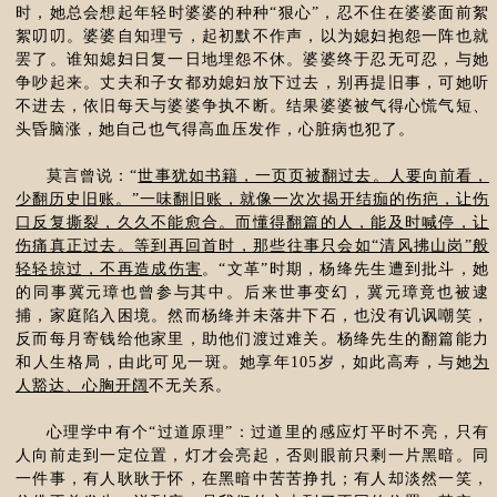
时，她总会想起年轻时婆婆的种种“狠心”，忍不住在婆婆面前絮
絮叨叨。婆婆自知理亏，起初默不作声，以为媳妇抱怨一阵也就
罢了。谁知媳妇日复一日地埋怨不休。婆婆终于忍无可忍，与她
争吵起来。丈夫和子女都劝媳妇放下过去，别再提旧事，可她听
不进去，依旧每天与婆婆争执不断。结果婆婆被气得心慌气短、
头昏脑涨，她自己也气得高血压发作，心脏病也犯了。
莫言曾说：“
世事犹如书籍，一页页被翻过去。人要向前看，
少翻历史旧账。”一味翻旧账，就像一次次揭开结痂的伤疤，让伤
口反复撕裂，久久不能愈合。而懂得翻篇的人，能及时喊停，让
伤痛真正过去。等到再回首时，那些往事只会如“清风拂山岗”般
轻轻掠过，不再造成伤害
。“文革”时期，杨绛先生遭到批斗，她
的同事冀元璋也曾参与其中。后来世事变幻，冀元璋竟也被逮
捕，家庭陷入困境。然而杨绛并未落井下石，也没有讥讽嘲笑，
反而每月寄钱给他家里，助他们渡过难关。杨绛先生的翻篇能力
和人生格局，由此可见一斑。她享年105岁，如此高寿，与她
为
人豁达、心胸开阔
不无关系。
心理学中有个“过道原理”：过道里的感应灯平时不亮，只有
人向前走到一定位置，灯才会亮起，否则眼前只剩一片黑暗。同
一件事，有人耿耿于怀，在黑暗中苦苦挣扎；有人却淡然一笑，