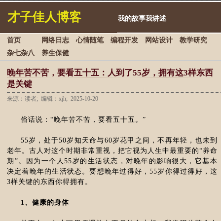
才子佳人博客
我的故事我讲述
首页
网络日志
心情随笔
编程开发
网站设计
教学研究
杂七杂八
养生保健
晚年苦不苦，要看五十五：人到了55岁，拥有这3样东西
是关键
来源：读者; 编辑：xjh; 2025-10-20
俗话说：“晚年苦不苦，要看五十五。”
55岁，处于50岁知天命与60岁花甲之间，不再年轻，也未到
老年。古人对这个时期非常重视，把它视为人生中最重要的“养命
期”。因为一个人55岁的生活状态，对晚年的影响很大，它基本
决定着晚年的生活状态。要想晚年过得好，55岁你得过得好，这
3样关键的东西你得拥有。
1、健康的身体