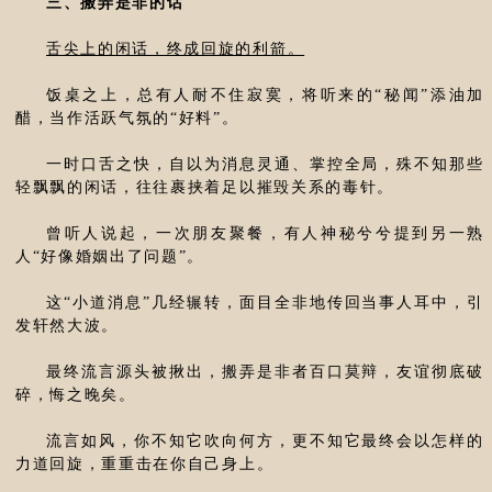
三、搬弄是非的话
舌尖上的闲话，终成回旋的利箭。
饭桌之上，总有人耐不住寂寞，将听来的“秘闻”添油加
醋，当作活跃气氛的“好料”。
一时口舌之快，自以为消息灵通、掌控全局，殊不知那些
轻飘飘的闲话，往往裹挟着足以摧毁关系的毒针。
曾听人说起，一次朋友聚餐，有人神秘兮兮提到另一熟
人“好像婚姻出了问题”。
这“小道消息”几经辗转，面目全非地传回当事人耳中，引
发轩然大波。
最终流言源头被揪出，搬弄是非者百口莫辩，友谊彻底破
碎，悔之晚矣。
流言如风，你不知它吹向何方，更不知它最终会以怎样的
力道回旋，重重击在你自己身上。