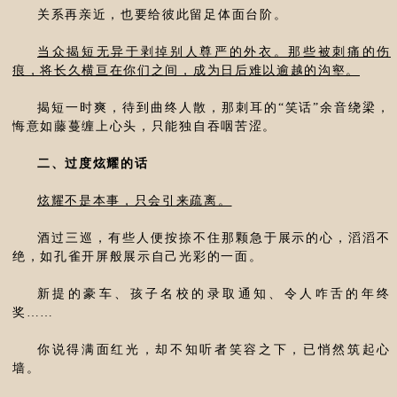
关系再亲近，也要给彼此留足体面台阶。
当众揭短无异于剥掉别人尊严的外衣。那些被刺痛的伤
痕，将长久横亘在你们之间，成为日后难以逾越的沟壑。
揭短一时爽，待到曲终人散，那刺耳的“笑话”余音绕梁，
悔意如藤蔓缠上心头，只能独自吞咽苦涩。
二、过度炫耀的话
炫耀不是本事，只会引来疏离。
酒过三巡，有些人便按捺不住那颗急于展示的心，滔滔不
绝，如孔雀开屏般展示自己光彩的一面。
新提的豪车、孩子名校的录取通知、令人咋舌的年终
奖……
你说得满面红光，却不知听者笑容之下，已悄然筑起心
墙。