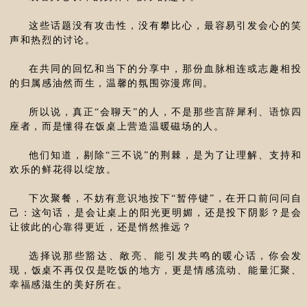
这些话题没有攻击性，没有攀比心，最容易引发会心的笑
声和热烈的讨论。
在共同的回忆和当下的分享中，那份血脉相连或志趣相投
的归属感油然而生，温馨的氛围弥漫席间。
所以说，真正“会聊天”的人，不是那些言辞犀利、语惊四
座者，而是懂得在饭桌上营造温暖磁场的人。
他们知道，剔除“三不说”的荆棘，是为了让理解、支持和
欢乐的鲜花得以绽放。
下次聚餐，不妨有意识地按下“暂停键”，在开口前问问自
己：这句话，是会让桌上的阳光更明媚，还是投下阴影？是会
让彼此的心靠得更近，还是悄然推远？
选择说那些豁达、敞亮、能引发共鸣的暖心话，你会发
现，饭桌不再仅仅是吃饭的地方，更是情感流动、能量汇聚、
幸福感滋生的美好所在。