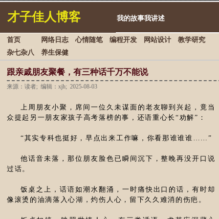
才子佳人博客
我的故事我讲述
首页
网络日志
心情随笔
编程开发
网站设计
教学研究
杂七杂八
养生保健
跟亲戚朋友聚餐，有三种话千万不能说
来源：读者; 编辑：xjh; 2025-08-03
上周朋友小聚，席间一位久未谋面的老友聊到兴起，竟当
众提起另一朋友家孩子高考落榜的事，还语重心长“劝解”：
“其实专科也挺好，早点出来工作嘛，你看那谁谁谁……”
他话音未落，那位朋友脸色已瞬间沉下，整晚再没开口说
过话。
饭桌之上，话语如潮水翻涌，一时痛快出口的话，有时却
像滚烫的油滴落入心湖，灼伤人心，留下久久难消的伤疤。