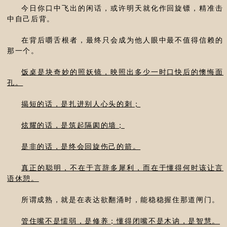
今日你口中飞出的闲话，或许明天就化作回旋镖，精准击
中自己后背。
在背后嚼舌根者，最终只会成为他人眼中最不值得信赖的
那一个。
饭桌是块奇妙的照妖镜，映照出多少一时口快后的懊悔面
孔。
揭短的话，是扎进别人心头的刺；
炫耀的话，是筑起隔阂的墙；
是非的话，是终会回旋伤己的箭。
真正的聪明，不在于言辞多犀利，而在于懂得何时该让言
语休憩。
所谓成熟，就是在表达欲翻涌时，能稳稳握住那道闸门。
管住嘴不是懦弱，是修养；懂得闭嘴不是木讷，是智慧。