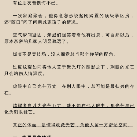
有位朋友曾懊悔不已。
一次家庭聚会，他得意忘形说起刚购置的顶级学区房，
还“随口”问了问亲戚家孩子的情况。
空气瞬间凝固，亲戚们强笑着夸他有出息，可自那以后，
原本亲密的几家人明显疏远了。
饭桌不是竞技场，没人愿意总当那个仰望的配角。
过度炫耀如同将他人置于聚光灯的阴影之下，刺眼的光芒
只会灼伤人情温度。
你眼中自己光芒万丈，在别人眼中，却可能是最扫兴的存
在。
炫耀者自以为光芒万丈，殊不知在他人眼中，那光芒早已
化为刺眼锋芒。
真正的体面，是懂得收敛光芒，为他人留一方舒适空间。