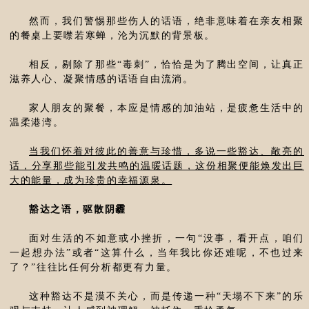
然而，我们警惕那些伤人的话语，绝非意味着在亲友相聚
的餐桌上要噤若寒蝉，沦为沉默的背景板。
相反，剔除了那些“毒刺”，恰恰是为了腾出空间，让真正
滋养人心、凝聚情感的话语自由流淌。
家人朋友的聚餐，本应是情感的加油站，是疲惫生活中的
温柔港湾。
当我们怀着对彼此的善意与珍惜，多说一些豁达、敞亮的
话，分享那些能引发共鸣的温暖话题，这份相聚便能焕发出巨
大的能量，成为珍贵的幸福源泉。
豁达之语，驱散阴霾
面对生活的不如意或小挫折，一句“没事，看开点，咱们
一起想办法”或者“这算什么，当年我比你还难呢，不也过来
了？”往往比任何分析都更有力量。
这种豁达不是漠不关心，而是传递一种“天塌不下来”的乐