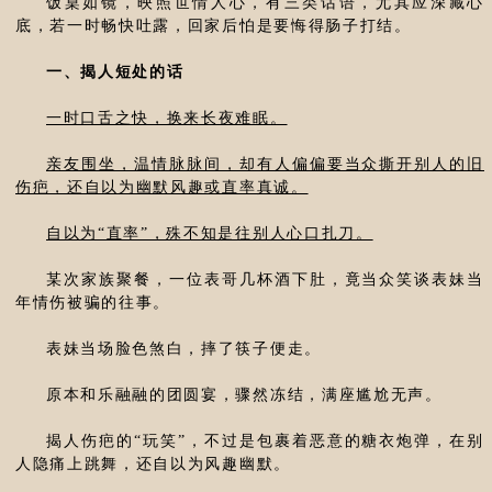
饭桌如镜，映照世情人心，有三类话语，尤其应深藏心
底，若一时畅快吐露，回家后怕是要悔得肠子打结。
一、揭人短处的话
一时口舌之快，换来长夜难眠。
亲友围坐，温情脉脉间，却有人偏偏要当众撕开别人的旧
伤疤，还自以为幽默风趣或直率真诚。
自以为“直率”，殊不知是往别人心口扎刀。
某次家族聚餐，一位表哥几杯酒下肚，竟当众笑谈表妹当
年情伤被骗的往事。
表妹当场脸色煞白，摔了筷子便走。
原本和乐融融的团圆宴，骤然冻结，满座尴尬无声。
揭人伤疤的“玩笑”，不过是包裹着恶意的糖衣炮弹，在别
人隐痛上跳舞，还自以为风趣幽默。