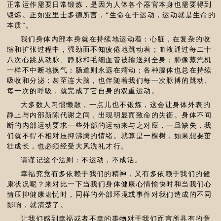
正常运作需要日常锻炼，是因为人体各个器官本身也需要得到
锻炼。正如亚里士多德所言，“生命在于运动，运动就是生命的
本质”。
我们身体内部本身就在持续地运动着：心脏，在复杂的收
缩和扩张过程中，强劲而不知疲倦地跳动着；血液通过每二十
八次心跳从动脉、静脉和毛细血管被输送到全身；肺像蒸汽机
一样不中断地换气；肠道则永远在蠕动；各种腺体也总在持续
吸收和分泌；甚至连大脑，也伴随着我们每一次脉搏的跳动、
每一次的呼吸，就完成了它自身的双重运动。
大多数人习惯懒散，一点儿也不锻炼，这会让身体外表的
静止与内部新陈代谢之间，出现明显而致命的失衡。身体不间
断的内部运动要求一些外部的运动来与之对应，一旦缺失，我
们就不得不相对压抑沸腾的情绪。就算是一棵树，如果想要茁
壮成长，也必须经受大风洗礼才行。
请谨记这个法则：不运动，不成活。
幸福究竟有多依赖于我们的精神，又有多依赖于我们的健
康状况呢？来对比一下当我们身体健康心情愉快时和当我们心
情压抑健康堪忧时，同样的外部环境或事件对我们造成的不同
影响，就清楚了。
让我们感到幸福或者不幸的事物对于我们而言所具有的意