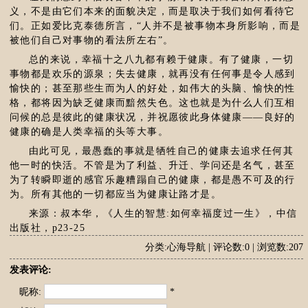
义，不是由它们本来的面貌决定，而是取决于我们如何看待它
们。正如爱比克泰德所言，“人并不是被事物本身所影响，而是
被他们自己对事物的看法所左右”。
总的来说，幸福十之八九都有赖于健康。有了健康，一切
事物都是欢乐的源泉；失去健康，就再没有任何事是令人感到
愉快的；甚至那些生而为人的好处，如伟大的头脑、愉快的性
格，都将因为缺乏健康而黯然失色。这也就是为什么人们互相
问候的总是彼此的健康状况，并祝愿彼此身体健康——良好的
健康的确是人类幸福的头等大事。
由此可见，最愚蠢的事就是牺牲自己的健康去追求任何其
他一时的快活。不管是为了利益、升迁、学问还是名气，甚至
为了转瞬即逝的感官乐趣糟蹋自己的健康，都是愚不可及的行
为。所有其他的一切都应当为健康让路才是。
来源：叔本华，《人生的智慧:如何幸福度过一生》，中信
出版社，p23-25
分类:心海导航 | 评论数:0 | 浏览数:207
发表评论:
昵称:
*