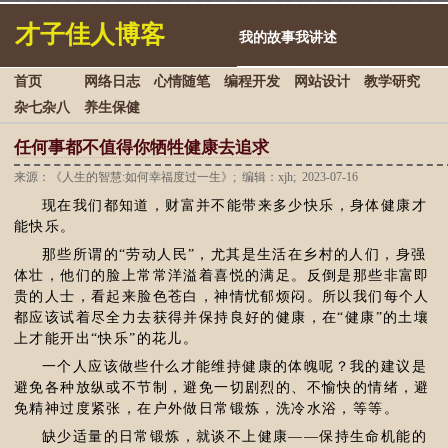
才子佳人博客
我的故事我讲述
首页
网络日志
心情随笔
编程开发
网站设计
教学研究
杂七杂八
养生保健
任何事都不值得你牺牲健康去追求
来源：《人生的智慧:如何幸福度过一生》; 编辑：xjh; 2023-07-16
现在我们都知道，财富并不能带来多少快乐，身体健康才
能快乐。
那些所谓的“劳动人民”，尤其是生活在乡村的人们，身强
体壮，他们的脸上常常洋溢着喜悦的满足。反倒是那些非富即
贵的人士，看起来脸色苍白，神情忧郁烦闷。所以我们每个人
都应该试着尽全力去获得并保持良好的健康，在“健康”的土壤
上才能开出“快乐”的花儿。
一个人应该做些什么才能维持健康的体魄呢？我的建议是
避免各种放纵或不节制，避免一切剧烈的、不愉快的情绪，避
免精神过度紧张，在户外做日常锻炼，洗冷水浴，等等。
缺少适量的日常锻炼，就谈不上健康——保持生命机能的